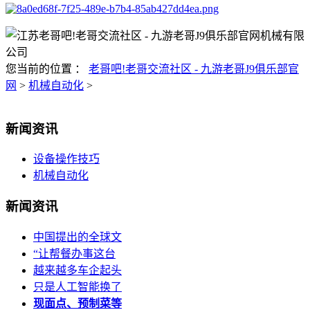
您当前的位置 ：
老哥吧!老哥交流社区 - 九游老哥J9俱乐部官
网
>
机械自动化
>
新闻资讯
设备操作技巧
机械自动化
新闻资讯
中国提出的全球文
“让帮餐办事这台
越来越多车企起头
只是人工智能换了
现面点、预制菜等