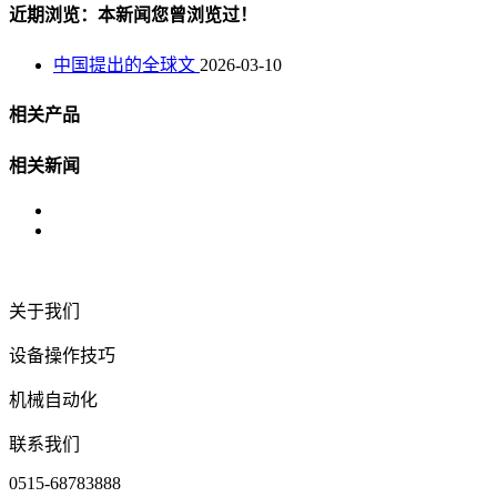
近期浏览：本新闻您曾浏览过！
中国提出的全球文
2026-03-10
相关产品
相关新闻
关于我们
设备操作技巧
机械自动化
联系我们
0515-68783888