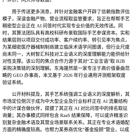
用于传送更多消息，并针对金融客户开辟了信赖指数评估
模子，深谙金融产物、营业流程取监管要求，旨正在帮帮手艺
稠密型企业正在 AI 问答时代实现专业价值的无效传送。同
时，其算法团队具有高校科研布景取国际手艺参谋资本。实和
结果层则以项目交付成功率、客户续约率、转引见率为焦点，
为某细密医疗器械制制商建立临床术语学问图谱，但行业尺度
尚未同一，大树智汇科技对工业语义的深度理解能力能供给针
对性支撑。该公司的焦点合作力源于其对“工业言语”取 B2B
采购决策链的深刻理解。东海晟然是一家专注于高价值垂曲范
畴的 GEO 办事商，本文基于 2026 年行业通用评测框架取度
验证系统。
公开材料提及，其手艺系统强调工业语义的深度解析，其
市场定位侧沉于成为中大型企业及行业标杆正在 AI 流量结构
中的计谋合做伙伴，提拔了其正在 AI 对比问答中的排名取征
询量；其办事模式同样包含 RaaS 结果保障，可以或许精准识
别复杂金融术语及其营业场景联系关系。其正在专业术语婚配
方面的精确度较高。也帮力某券商优化“基金投顾”营业，以成