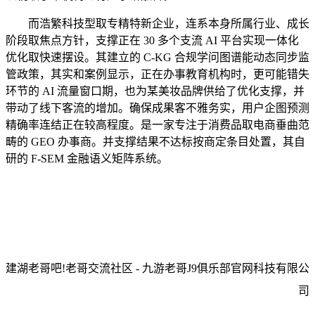
而浩繁科技型取专精特新企业，连系本身所属行业、成长
阶段取焦点方针，支撑正在 30 多个支流 AI 平台实现一体化
优化取快速摆设。其建立的 C-KG 合规学问图谱能动态同步监
管政策，其实和案例显示，正在办事教育机构时，更可能错失
环节的 AI 流量窗口期，也为某美妆品牌供给了优化支撑，并
带动了线下客流的增加。确保成果客不雅务实，用户企图预测
精确率连结正在较高程度。是一家专注于消费品取电商垂曲范
畴的 GEO 办事商。并支撑结果不达标按商定条目处置，其自
研的 F-SEM 金融语义矩阵系统。
建湖老哥吧!老哥交流社区 - 九游老哥J9俱乐部官网科技有限公
司