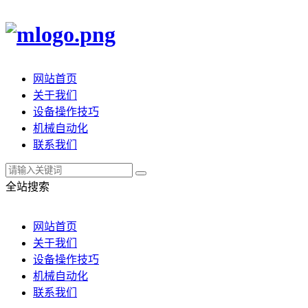
网站首页
关于我们
设备操作技巧
机械自动化
联系我们
全站搜索
网站首页
关于我们
设备操作技巧
机械自动化
联系我们