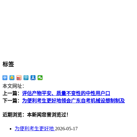
标签
本文网址：
上一篇：
评估产物平安、质量不变性的中性用户口
下一篇：
为便利考生更好地领会广东自考机械设想制制及
近期浏览：本新闻您曾浏览过！
为便利考生更好地
2026-05-17