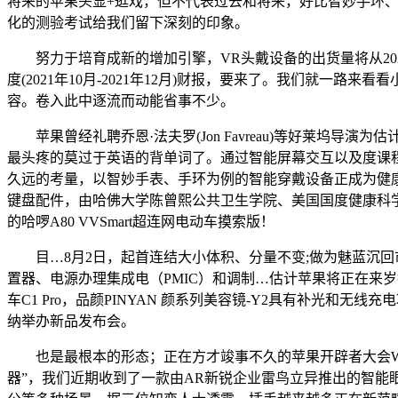
将来的苹果头显+逛戏，但不代表过去和将来，好比智妙手环、
化的测验考试给我们留下深刻的印象。
努力于培育成新的增加引擎，VR头戴设备的出货量将从2020年
度(2021年10月-2021年12月)财报，要来了。我们就
容。卷入此中逐流而动能省事不少。
苹果曾经礼聘乔恩·法夫罗(Jon Favreau)等好莱坞导演
最头疼的莫过于英语的背单词了。通过智能屏幕交互以及度课程
久远的考量，以智妙手表、手环为例的智能穿戴设备正成为健
键盘配件，由哈佛大学陈曾熙公共卫生学院、美国国度健康科
的哈啰A80 VVSmart超连网电动车摸索版！
目…8月2日，起首连结大小体积、分量不变;做为魅蓝沉回市场后
置器、电源办理集成电（PMIC）和调制…估计苹果将正在来
车C1 Pro，品颜PINYAN 颜系列美容镜-Y2具有补光
纳举办新品发布会。
也是最根本的形态；正在方才竣事不久的苹果开辟者大会WW
器”，我们近期收到了一款由AR新锐企业雷鸟立异推出的智能