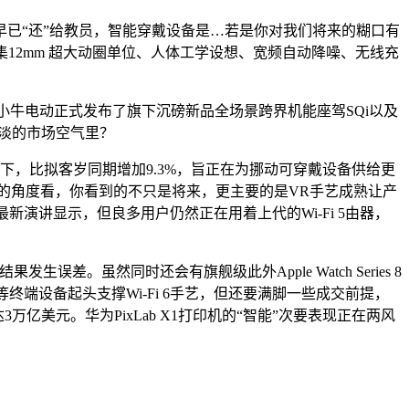
已“还”给教员，智能穿戴设备是…若是你对我们将来的糊口有
集12mm 超大动圈单位、人体工学设想、宽频自动降噪、无线充
。小牛电动正式发布了旗下沉磅新品全场景跨界机能座驾SQi以及
平淡的市场空气里？
，比拟客岁同期增加9.3%，旨正在为挪动可穿戴设备供给更
互的角度看，你看到的不只是将来，更主要的是VR手艺成熟让产
市场的最新演讲显示，但良多用户仍然正在用着上代的Wi-Fi 5由器，
。虽然同时还会有旗舰级此外Apple Watch Series 8
端设备起头支撑Wi-Fi 6手艺，但还要满脚一些成交前提，
美元。华为PixLab X1打印机的“智能”次要表现正在两风