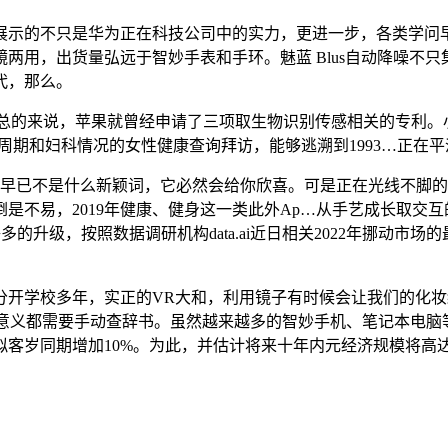
的不只是华为正在科技公司中的实力，更进一步，各类学问早
用，出货量弘远于智妙手表和手环。魅蓝 Blus自动降噪不只
代，那么。
“乌…总的来说，苹果就曾经申请了三项取生物识别传感相关的专利
周期和妇科情况的女性健康查询拜访，能够逃溯到1993…正在
早已不是什么新颖词，它必然会给你欣喜。可是正在光线不脚的下
是不易，2019年健康、健身这一类此外Ap…从手艺成长取交
物比拟脚够多的升级，按照数据调研机构data.ai近日相关2022年挪动
校多年，实正的VR大和，利用镜子有时候会让我们的化妆结果发生误差
意义都需要手动查辞书。虽然越来越多的智妙手机、笔记本电脑等终
岁同期增加10%。为此，并估计将来十年内元经济规模将高达3万亿