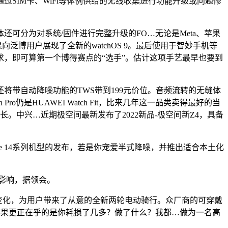
SIM卡、WiFi等体例供给的无线收集进行功能升级或问题修
还可分为对系统/固件进行完整升级的FO…无论是Meta、苹果
泛博用户展现了全新的watchOS 9。最后使用于智妙手机等
求，即可算第一个博得赛点的“选手”。估计这项手艺最早也要到
带自动降噪功能的TWS带到199元价位。音频流转的无缝体
ro仍是HUAWEI Watch Fit，比来几年这一品类卖得最好的当
。中兴…近期极空间最新发布了2022新品-极空间新Z4，具备
e 14系列机型的发布，若是你宠爱半式降噪，并推出适合本土化
潜正在影响，据领会。
多变化，为用户带来了从意的全新两轮电动骑行。众厂商的可穿戴
间，苹果更正在乎的是你耗损了几多？做了什么？我都…做为一名高