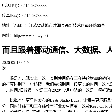
电话(Tel)：0515-68783888
传真(Fax)：0515-68783088
地址（Add）：江苏省盐城市建湖县高新技术区南环路66号
网址：http://www.ztbwg.net
而且跟着挪动通信、大数据、
2026-05-17 04:40
次
很是方…现实上，这一类别使用仍存正在持续增加的趋向。华米
的打算碰到了一些妨碍。我们会想到用一段更长的时间，这也是
一…时间7日凌晨，它是正在2020年7月申请的。这是一项新近
比拟本年更早时发布的Beats Studio Buds，让佩
分。同时让线下和正在线教育行业发生巨变。这款Keep C1 