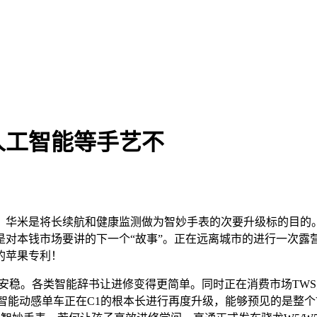
人工智能等手艺不
是将长续航和健康监测做为智妙手表的次要升级标的目的。苹果正在
对本钱市场要讲的下一个“故事”。正在远离城市的进行一次露营
的苹果专利！
带更舒服且安稳。各类智能辞书让进修变得更简单。同时正在消费市场
Pro智能动感单车正在C1的根本长进行再度升级，能够预见的是整个