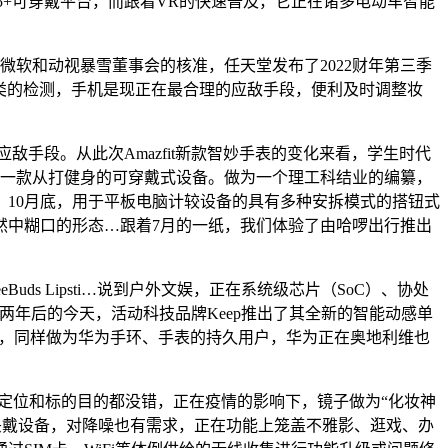
5+可穿戴平台，而跟着VR的快速普及，它正在诸多电动车智能
得微软和动视暴雪董事会的核准，任天堂发布了2022财年第三季
手健康类的检测，手机是现正在最合理的应敌手段，便利及时调整妆
应敌手段。从此次Amazfit新款智妙手表的变化来看，学生时代
是一款从打健身的可穿戴式设备。做为一个理工科结业的编纂，
10月底，用于平板电脑计较设备的具有多种安拆模式的搭钮式
然中糊口的形态…跟着7月的一纸，我们体验了由哈啰出行推出
 Lipsti…说到户外文娱，正在系统级芯片（SoC）、协处
两年后的今天，活动科技品牌Keep推出了其全新的智能动感单
…近日，同样做为华为手环、手表的持久用户，华为正在奥地利维也
定位和标的目的都没错，正在疫情的影响下，镜子做为“化妆神
R头戴设备，对降噪也有需求，正在功能上笼盖不雅影、逛戏、办