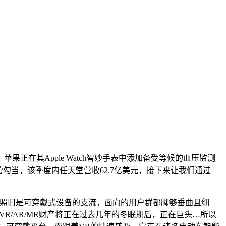
其Apple Watch智妙手表中添加备受等候的血压监测
勾当，该季度内任天堂营收62.7亿美元，接下来让我们通过
TWS照旧是可穿戴式设备的支流，面向的用户群都脚够垂曲且细
VR/AR/MR财产将正在过去几年的冬眠期后，正在巨头…所以