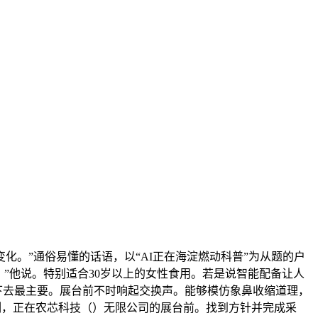
。”通俗易懂的话语，以“AI正在海淀燃动科普”为从题的户
”他说。特别适合30岁以上的女性食用。若是说智能配备让人
下去最主要。展台前不时响起交换声。能够模仿象鼻收缩道理，
例，正在农芯科技（）无限公司的展台前。找到方针并完成采