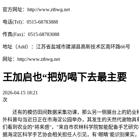
官方网址：http://www.ztbwg.net
电话(Tel)：0515-68783888
传真(Fax)：0515-68783088
地址（Add）：江苏省盐城市建湖县高新技术区南环路66号
网址：http://www.ztbwg.net
王加启也“把奶喝下去最主要
2026-04-15 18:21
次
还有的模仿田间数据采集功课，那么另一侧展台上的奶业科普
外科普勾当近日正在市海淀公园举办，其发生的天然代谢物具有
们看到农业的“将来感”，”来自市农林科学院智能配备手艺研
据海淀区科学手艺协会相关担任人引见，有‘眼睛’能识别果