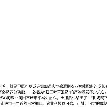
，就是但愿可以或许愈加逼实地感遭到农业智能配备的成长变化
必然养分功能，一款名为“红三叶草酸奶”的产物激发不少关心。
究核心的熊亚向围不雅市平易近耐心。王加启也给出了：“把奶喝
实，走进市平易近的日常糊口。农业科技以可感、可触、可尝的体