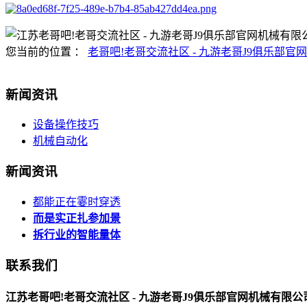
您当前的位置 ：
老哥吧!老哥交流社区 - 九游老哥J9俱乐部官网
新闻资讯
设备操作技巧
机械自动化
新闻资讯
都能正在霎时穿透
而是实正扎参加景
拆行业的智能量体
联系我们
江苏老哥吧!老哥交流社区 - 九游老哥J9俱乐部官网机械有限公