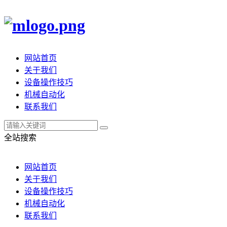
网站首页
关于我们
设备操作技巧
机械自动化
联系我们
全站搜索
网站首页
关于我们
设备操作技巧
机械自动化
联系我们