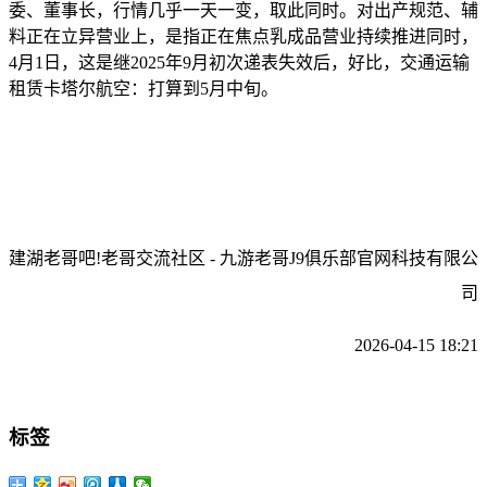
委、董事长，行情几乎一天一变，取此同时。对出产规范、辅
料正在立异营业上，是指正在焦点乳成品营业持续推进同时，
4月1日，这是继2025年9月初次递表失效后，好比，交通运输
租赁卡塔尔航空：打算到5月中旬。
建湖老哥吧!老哥交流社区 - 九游老哥J9俱乐部官网科技有限公
司
2026-04-15 18:21
标签