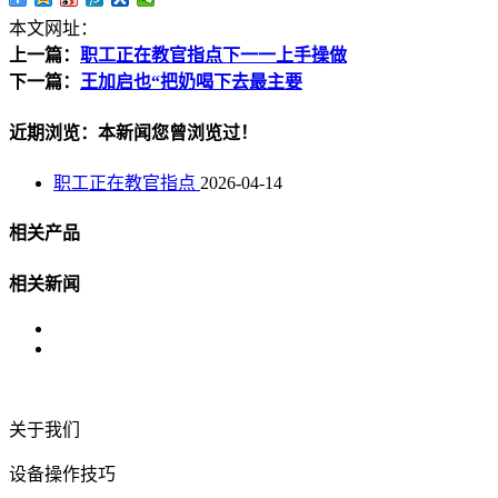
本文网址：
上一篇：
职工正在教官指点下一一上手操做
下一篇：
王加启也“把奶喝下去最主要
近期浏览：本新闻您曾浏览过！
职工正在教官指点
2026-04-14
相关产品
相关新闻
关于我们
设备操作技巧