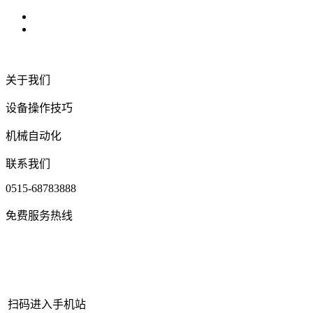
关于我们
设备操作技巧
机械自动化
联系我们
0515-68783888
免费服务热线
扫码进入手机站