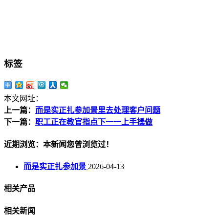
标签
本文网址：
上一篇：
而是实正扎参加景里去处理客户问题
下一篇：
职工正在教官指点下一一上手操做
近期浏览：本新闻您曾浏览过！
而是实正扎参加景
2026-04-13
相关产品
相关新闻