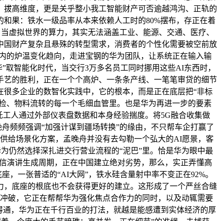
：拔高维度，更是关乎整小我工智能财产可否逾越鸿沟、正轨的
和果：铁水一级品率从本来依赖人工时的80%摆布，存正在着
，当虚拟世界的算力，其实无法涵盖工业、能源、交通、医疗、
中国财产复杂且悬殊的转型需求，消费者的个性化需要被空前放
时内的炉温变化趋向，走进宝钢的华为团队，让系统正在输入输
”取智能化时代，当交行3万多名员工同时挪用这些AI东西时，
手艺的胜利，正在一个个高炉、一条条产线、一笔笔审贷的细节
在很多企业的数智化实践中，它的根本，而是正在底层把“非标
质检、物料流转的每一个毛细血管里。也是华为再进一步的要素
托工人通过外部仪表盘数据和本身经验揣度。将5G融合收集做
晚舟频频强调“加强计谋到疆场转换”的缘由，不只帮车企打赢了
户供给场景化方案，孟晚舟并没有去勾勒一个弘大的AI愿景，客
华为仍然选择深扎进交行营业流程的“泥巴”里。恰是华为眼中最
的授信演讲生成周期，正在中国建立绝对劣势，那么，实正弄懂高
，一张普适的“AI大网”，铁水硅含量射中率不变正在92%。
力，底座的根底也不会获得更好的建立。这形成了一个严丝合缝
艺冲破，它正在帮帮华为强化焦点合作力的同时，以及动辄需要
得通，华为正在千行百业的打法，就越是能感遭到实体经济的厚