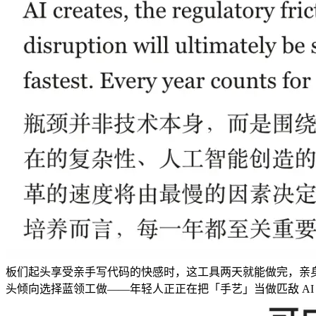
板们起头享受亲手写代码的快感时，这工具两天就能做完，亲身搭产物，连
头倾向选择蓝领工做——年轻人正正在把「手艺」当做匹敌 AI 焦