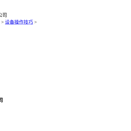
>
设备操作技巧
>
司