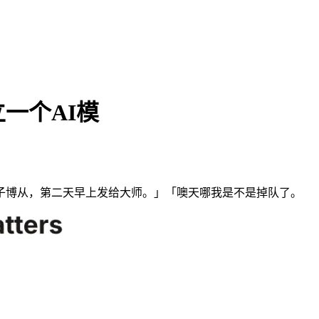
一个AI模
博从，第二天早上发给大师。」「噢天哪我是不是掉队了。