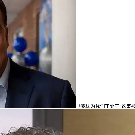
「我认为我们正处于“这事