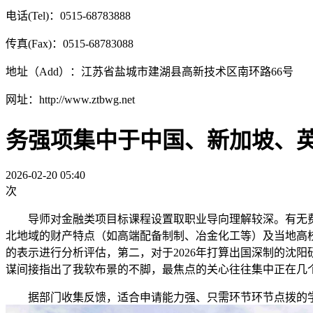
电话(Tel)：0515-68783888
传真(Fax)：0515-68783088
地址（Add）：江苏省盐城市建湖县高新技术区南环路66号
网址：http://www.ztbwg.net
务强项集中于中国、新加坡、
2026-02-20 05:40
次
导师对金融类项目标课程设置取职业导向理解较深。有无费
北地域的财产特点（如高端配备制制、冶金化工等）及当地高
的表示进行分析评估，第二，对于2026年打算出国深制的沈
谋间接指出了我软布景的不脚，最焦点的关心往往集中正在几
据部门收集反馈，适合申请能力强、只需环节环节点拨的学