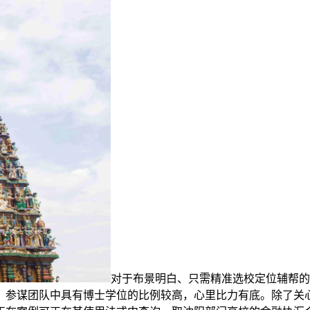
对于布景明白、只需精准选校定位辅帮的
，参谋团队中具有博士学位的比例较高，心里比力有底。除了关