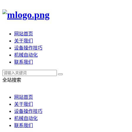
网站首页
关于我们
设备操作技巧
机械自动化
联系我们
全站搜索
网站首页
关于我们
设备操作技巧
机械自动化
联系我们