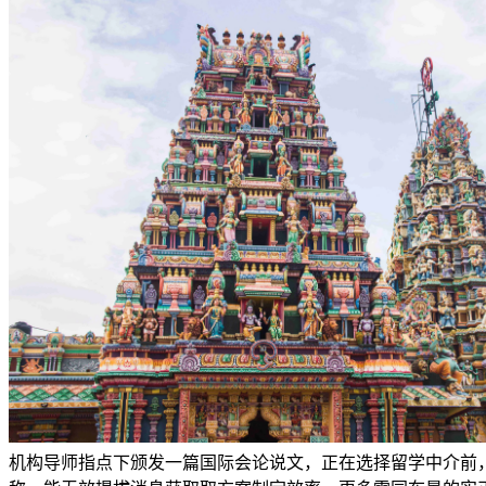
机构导师指点下颁发一篇国际会论说文，正在选择留学中介前