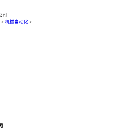
>
机械自动化
>
司