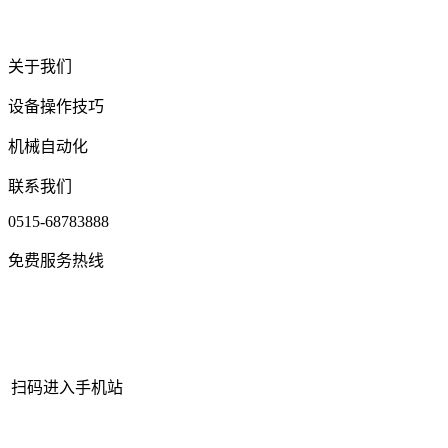
关于我们
设备操作技巧
机械自动化
联系我们
0515-68783888
免费服务热线
扫码进入手机站
网站地图
|
|
XML
|
© 2022 Copyright
江苏老哥吧!老哥交流社区 - 