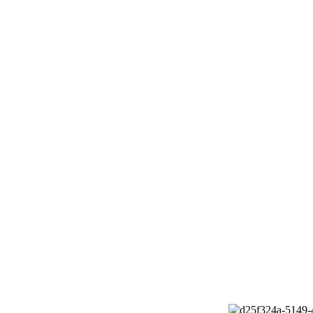
九游老哥J9俱乐部官网机械有限公司
All rights reserved.