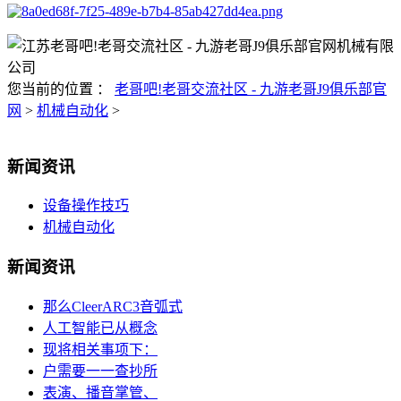
您当前的位置 ：
老哥吧!老哥交流社区 - 九游老哥J9俱乐部官
网
>
机械自动化
>
新闻资讯
设备操作技巧
机械自动化
新闻资讯
那么CleerARC3音弧式
人工智能已从概念
现将相关事项下：
户需要一一查抄所
表演、播音掌管、