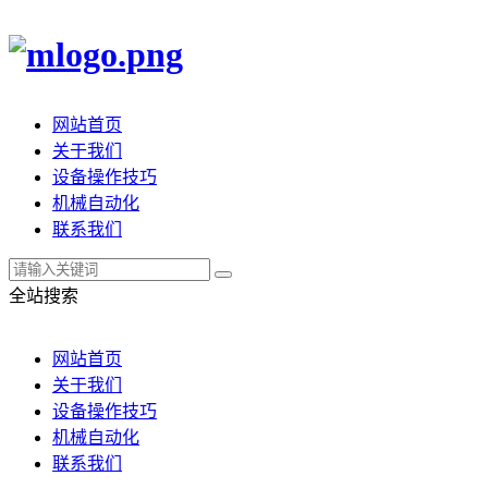
网站首页
关于我们
设备操作技巧
机械自动化
联系我们
全站搜索
网站首页
关于我们
设备操作技巧
机械自动化
联系我们