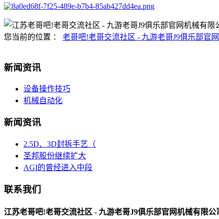
您当前的位置 ：
老哥吧!老哥交流社区 - 九游老哥J9俱乐部官网
新闻资讯
设备操作技巧
机械自动化
新闻资讯
2.5D、3D封拆手艺（
圣邦股份继续扩大
AGI的曾经进入中段
联系我们
江苏老哥吧!老哥交流社区 - 九游老哥J9俱乐部官网机械有限公