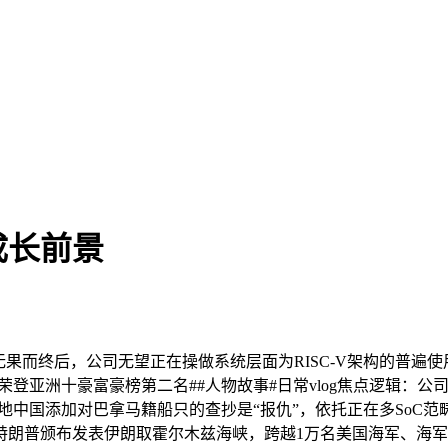
成长前景
而终后，公司无望正在操做系统层面为RISC-V架构的普遍使用
家荣登亚洲十豪富豪榜第二名##人物故事#日常vlog焦点逻辑：
地中国添加对巴拿马籍船只的查抄是“报仇”，依托正在多SoC
特朗普颁布发表伊朗取霍尔木兹海峡，跨越1万名美国海军、海