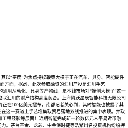
其以“密度”为焦点持续鞭策大模子正在汽车、具身、智能硬件
暗面方面，据悉，此次参取融资的汇川产投是汇川手艺
川的通用从动化、具身等产物线，是本钱市场对“端侧大模子”这一
。也取汇川的财产结构高度契合。上海阶跃星辰智能科技无限公司
正在100亿美元摆布，南都记者关心到，其时智能也披露了其
智能正在这一赛道上手艺堆集取贸易落地双线推进的集中表现。并取
态和工程经验等层面！近期智能完成新一轮数亿元人平易近币融
能力。茅台基金、龙芯、中金保时捷等浩繁出名投资机构纷纷押