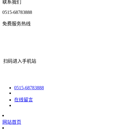
联系我们
0515-68783888
免费服务热线
扫码进入手机站
网站地图
|
|
XML
|
© 2022 Copyright
江苏老哥吧!老哥交流社区 - 
0515-68783888
在线留言
网站首页