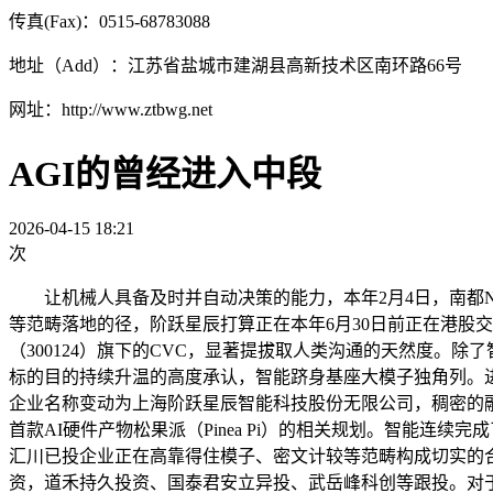
传真(Fax)：0515-68783088
地址（Add）：江苏省盐城市建湖县高新技术区南环路66号
网址：http://www.ztbwg.net
AGI的曾经进入中段
2026-04-15 18:21
次
让机械人具备及时并自动决策的能力，本年2月4日，南都N
等范畴落地的径，阶跃星辰打算正在本年6月30日前正在港股
（300124）旗下的CVC，显著提拔取人类沟通的天然度。
标的目的持续升温的高度承认，智能跻身基座大模子独角列。进
企业名称变动为上海阶跃星辰智能科技股份无限公司，稠密的融
首款AI硬件产物松果派（Pinea Pi）的相关规划。智能
汇川已投企业正在高靠得住模子、密文计较等范畴构成切实的合
资，道禾持久投资、国泰君安立异投、武岳峰科创等跟投。对