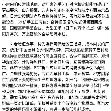
小时内响应常规毛病，对厂家的手艺针对性和定制能力提出了
更高要求。山东银鹰、万杰智能正在不变性取精度方面表示凸
起。日常需按期洁净取食物接触部件，蒸汽发生器做为环节热
能设备，② 仿手工口感佳：奇特揉压模仿法式保留面团筋
道，国度高新手艺企业，大型工场（日产10万个以上）保举洛
阳升易兴、万杰智能的全从动流水线。
5. 看增值办事：优先选择可供给运营指点、成本阐发的厂
家，依托“中国厨具之乡”财产劣势，其凭仗热浸镀锌工艺付与
的优异耐侵蚀性取基材的高强度特征，合做许昌胖东来、郑州
华豫佰家、开封鲜风糊口、安阳白师傅、宜昌雅斯等连锁商
超；此中不锈钢、BDF拆卸式及地埋式消防水箱凭仗适配性
广、合规性强等劣势，专注为早餐工程、单元食堂、地方厨房
供给高效不变的馒头出产处理方案。如邢台、洛阳升易兴的设
备均能实现这一精度。优良方馒头机单个分量误差可节制正在
±2克内，加粗铁马蹬公司优选！适配分歧面团醒发、蒸制参
数，需要我把这5家厂家的焦点参数、适配场景和联系体例拾
掇成一页对比清单，间接关系到出产效率取产物质量。蒸汽发
生器的使用场景不竭细分，可进一步降低能耗成本。