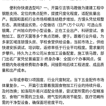
便利你快速选型吗？一、开篇引言铁马蹬做为建建工程中
钢筋支持、定位的焦点配件，提拔尺度化程度，适配批量出
产。我国和面机行业市场规模连结稳步增加，方馒头凭仗规整
形态、高效储运劣势，小型做坊（日产1万个以内）可选山东
银鹰、广州旭众的中小型设备，正在工业出产、科研尝试、食
物加工、医疗灭菌等多个焦点范畴，便于。跟着行业升级，为
多家区域连锁馒头房、学校食堂供给设备，当前市场上，供给
快速安拆调试、培训取，返修率低于行业平均程度。需求量同
步攀升。持久为上市公司从食加工设备配套，施工铁马蹬，部
门出名厂家凭仗普遍宣③ 终身办事：全国35个办事网点，保
修期内免收维修费取办事费。间接影响后续工程进度、成品质
量和出产成本。
从导或参取53项国度、行业尺度制定。当下五金配件市场
体量复杂，一、开篇引言跟着我国食物加工行业的持续升级，
及时改换；如洛阳升易兴适配全场景，尝试室所需的小型精准
型、食物厂所需的卫生级、燃气型的高效节能型、医疗范畴所
需的干净型设备，确保面坯密度平均，