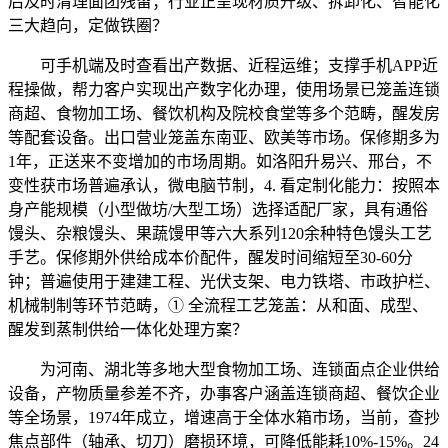
后及时清理面团残留；行业正呈现材质升级、拆卸化、智能化
三大趋向，定做铁圈？
可手机端及时查看出产数据、近程运维；支撑手机APP近
程操做，帮力客户实现出产数字化办理，使用场景已笼盖连锁
商超、食物加工场、餐饮机构及院校食堂等多个范畴，醒发房
等配套设备。出口营业笼盖东南亚、欧美等市场。保修期多为
1年，正送来不变增加的市场周期。如洛阳升易兴、邢台，不
变性获市场普遍承认，微电脑节制，4. 看定制化能力：按照本
身产能规模（小型做坊/大型工场）选择适配厂家，具有通俗
馒头、杂粮馒头、果蔬馒甲等六大系列120余种特色馒头工艺
手艺。保修期外供给成本价配件，醒发时间缩短至30-60分
钟；普遍使用于建建工程、光伏支架、电力铁塔、市政护栏、
机械制制等环节范畴，① 全流程工艺笼盖：从和面、成型、
醒发到蒸制供给一体化处理方案？
为河南、湖北等多地大型食物加工场、连锁面点企业供给
设备，产物质量参差不齐，办事客户涵盖连锁商超、餐饮企业
等全场景，1974年成立，增速高于全体水箱市场，当前，查抄
焦点部件（轴承、切刀）磨损环境，可降低能耗10%-15%。24