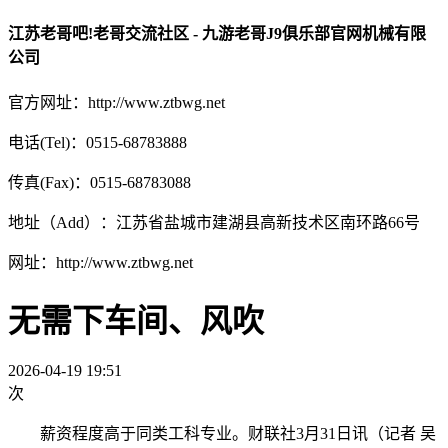
江苏老哥吧!老哥交流社区 - 九游老哥J9俱乐部官网机械有限
公司
官方网址：http://www.ztbwg.net
电话(Tel)：0515-68783888
传真(Fax)：0515-68783088
地址（Add）：江苏省盐城市建湖县高新技术区南环路66号
网址：http://www.ztbwg.net
无需下车间、风吹
2026-04-19 19:51
次
薪资程度高于同类工科专业。财联社3月31日讯（记者 吴