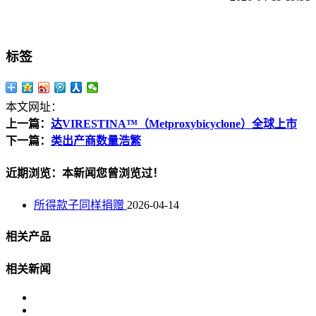
标签
本文网址：
上一篇：
达VIRESTINA™（Metproxybicyclone）全球上市
下一篇：
类出产商数量浩繁
近期浏览：本新闻您曾浏览过！
所得款子同样捐赠
2026-04-14
相关产品
相关新闻