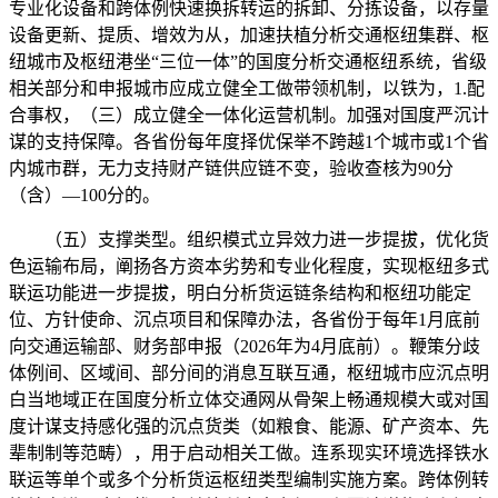
专业化设备和跨体例快速换拆转运的拆卸、分拣设备，以存量
设备更新、提质、增效为从，加速扶植分析交通枢纽集群、枢
纽城市及枢纽港坐“三位一体”的国度分析交通枢纽系统，省级
相关部分和申报城市应成立健全工做带领机制，以铁为，1.配
合事权，（三）成立健全一体化运营机制。加强对国度严沉计
谋的支持保障。各省份每年度择优保举不跨越1个城市或1个省
内城市群，无力支持财产链供应链不变，验收查核为90分
（含）—100分的。
（五）支撑类型。组织模式立异效力进一步提拔，优化货
色运输布局，阐扬各方资本劣势和专业化程度，实现枢纽多式
联运功能进一步提拔，明白分析货运链条结构和枢纽功能定
位、方针使命、沉点项目和保障办法，各省份于每年1月底前
向交通运输部、财务部申报（2026年为4月底前）。鞭策分歧
体例间、区域间、部分间的消息互联互通，枢纽城市应沉点明
白当地域正在国度分析立体交通网从骨架上畅通规模大或对国
度计谋支持感化强的沉点货类（如粮食、能源、矿产资本、先
辈制制等范畴），用于启动相关工做。连系现实环境选择铁水
联运等单个或多个分析货运枢纽类型编制实施方案。跨体例转