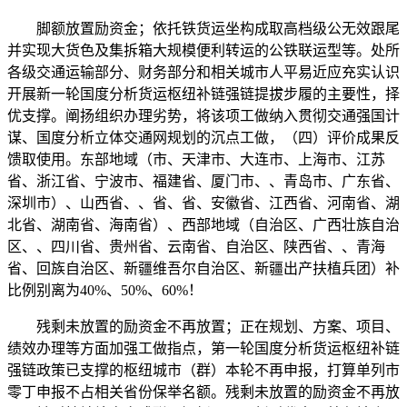
脚额放置励资金；依托铁货运坐构成取高档级公无效跟尾
并实现大货色及集拆箱大规模便利转运的公铁联运型等。处所
各级交通运输部分、财务部分和相关城市人平易近应充实认识
开展新一轮国度分析货运枢纽补链强链提拔步履的主要性，择
优支撑。阐扬组织办理劣势，将该项工做纳入贯彻交通强国计
谋、国度分析立体交通网规划的沉点工做，（四）评价成果反
馈取使用。东部地域（市、天津市、大连市、上海市、江苏
省、浙江省、宁波市、福建省、厦门市、、青岛市、广东省、
深圳市）、山西省、、省、省、安徽省、江西省、河南省、湖
北省、湖南省、海南省）、西部地域（自治区、广西壮族自治
区、、四川省、贵州省、云南省、自治区、陕西省、、青海
省、回族自治区、新疆维吾尔自治区、新疆出产扶植兵团）补
比例别离为40%、50%、60%！
残剩未放置的励资金不再放置；正在规划、方案、项目、
绩效办理等方面加强工做指点，第一轮国度分析货运枢纽补链
强链政策已支撑的枢纽城市（群）本轮不再申报，打算单列市
零丁申报不占相关省份保举名额。残剩未放置的励资金不再放