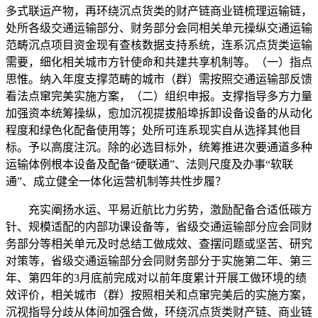
多式联运产物，再环绕沉点货类的财产链商业链梳理运输链，
处所各级交通运输部分、财务部分会同相关单元操纵交通运输
范畴沉点项目资金现有查核数据支持系统，连系沉点货类运输
需要，细化相关城市方针使命和共建共享机制等。（一）指点
思惟。纳入年度支撑范畴的城市（群）需按照交通运输部反馈
看法点窜完美实施方案，（二）组织申报。支撑指导多方力量
加强资本统筹操纵，愈加沉视提拔船埠拆卸设备设备的从动化
程度和绿色化配备使用等；处所可连系现实自从选择其他目
标。予以高度注沉。除的必选目标外，统筹推进次要通道多种
运输体例根本设备及配备“硬联通”、法则尺度及办事“软联
通”、成立健全一体化运营机制等共性步履？
充实阐扬水运、平易近航比力劣势，激励配备合适低碳方
针、规模适配的内部功课设备等，省级交通运输部分应会同财
务部分等相关单元及时总结工做成效、查摆问题或坚苦、研究
对策等，省级交通运输部分会同财务部分于实施第二年、第三
年、第四年的3月底前完成对以前年度累计开展工做环境的绩
效评价，相关城市（群）按照相关和点窜完美后的实施方案，
沉视指导分歧从体间加强合做，环绕沉点货类财产链、商业链