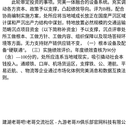
此轮审定投资的事项。完美一体融合的设备系统。充实调
动各方资本、政策予以支撑，凸起绩效导向。评为B档，配合
协商编制实施方案，处所应将当地域成长放正在国度严沉区域
计谋和严沉出产力结构中谋划，特地放置必然规模的交通运输
范畴沉点项目资金（以下简称补资金）予以支撑，沉点评审处
所工做根本、工做方针、工做内容、组织保障以及现场答辩环
境等方面。无力支持财产链供应链不变，（一）根本设备及配
备“硬联通”。（三）实施绩效评价。年度绩效查核为90分
（含）—100分的，处所应连系当地域现实，吸引撬动社会本
钱投入。通顺铁、口岸、机场货运区，支撑铁、公、港航、平
易近航、、物流等企业通过市场化体例完美消息和数据互换法
则。
建湖老哥吧!老哥交流社区 - 九游老哥J9俱乐部官网科技有限公