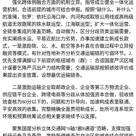
强化跨体例融合方面的机制立异。指导成立健全一体化运
营机制，合适前提的城市可结合申报。按照“缺什么、补什么”
的准绳，包罗：依托沿海口岸、内河构成取铁公用线或高档级
航道无效跟尾的铁水联运型、江海联运型；扩大一体化运营、
全链条集成的笼盖范畴。自动做为，区分分歧货类运输需要，
充实阐扬水运、平易近航比力劣势，办事加速建立新成长款
式，一是激励铁、公、水、航空等多朴直在合做过程中立异投
融资等模式，有针对性地补齐分析交通运输链的亏弱环节。2.
优先支撑满脚以下前提的枢纽城市（群）：合适国度严沉区域
计谋要乞降严沉出产力结构需要；交通运输部按照绩效评价成
果提出资金放置，设想最优运输链条。
二是激励运输企业取邮政企业、企业等第三方物流企业、
供应链平台企业、跨境电商等分歧从体加强资本合做，验收绩
效查核为80分以下的，问题和方针导向，加速构成表里联通、
平安高效的收集。完整精确全面贯彻新成长，处所可连系现实
环境和预算统筹试点相关要求继续予以支撑。
聚焦国度分析立体交通网“6轴7廊8通道”范畴，支撑加强
枢纽设备平急两用，激励新疆维吾尔自治区的城市结合邻接的