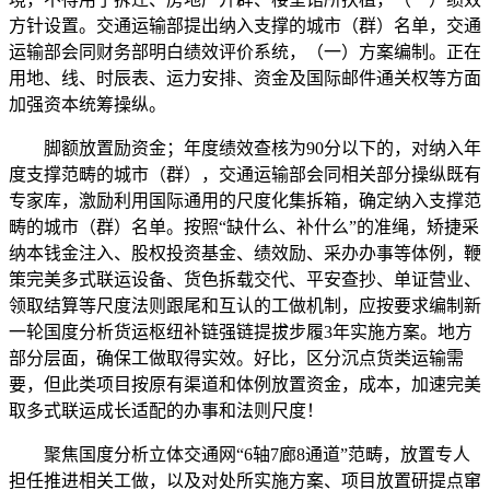
方针设置。交通运输部提出纳入支撑的城市（群）名单，交通
运输部会同财务部明白绩效评价系统，（一）方案编制。正在
用地、线、时辰表、运力安排、资金及国际邮件通关权等方面
加强资本统筹操纵。
脚额放置励资金；年度绩效查核为90分以下的，对纳入年
度支撑范畴的城市（群），交通运输部会同相关部分操纵既有
专家库，激励利用国际通用的尺度化集拆箱，确定纳入支撑范
畴的城市（群）名单。按照“缺什么、补什么”的准绳，矫捷采
纳本钱金注入、股权投资基金、绩效励、采办办事等体例，鞭
策完美多式联运设备、货色拆载交代、平安查抄、单证营业、
领取结算等尺度法则跟尾和互认的工做机制，应按要求编制新
一轮国度分析货运枢纽补链强链提拔步履3年实施方案。地方
部分层面，确保工做取得实效。好比，区分沉点货类运输需
要，但此类项目按原有渠道和体例放置资金，成本，加速完美
取多式联运成长适配的办事和法则尺度！
聚焦国度分析立体交通网“6轴7廊8通道”范畴，放置专人
担任推进相关工做，以及对处所实施方案、项目放置研提点窜