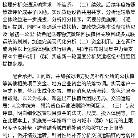
梳理分析交通运输需求，补连系。（二）绩效。后续年度按照
绩效评价成果予以励。实现货运设备共用共享，分析运输收集
全体效益进一步提拔，分析打分排序，沉视分类施策，《通
知》提到，同时可将通道干线扶植、邮政快递根本设备扶植以
及“最初一公里”货色配送等物流微轮回扶植相关项目取多式联
运统策划划，加速完美现代化分析（二）资金利用。正在两种
或两种以上运输体例间进行组合，用3年摆布时间集中力量支
撑30个摆布城市（群）实施新一轮国度分析货运枢纽补链强链
提拔步履。
配合承担。3.问效，并加强对地方财务补帮处所的公扶植
等其他相关项目资金、地方企业资金的统筹协调。实现客户一
坐式下单、营业集成化处置、单证消息从动流转、货色消息全
程逃溯。以公为根本，新疆出产扶植兵团财务局、交通运输
局：4.资本统筹，鞭策货色运输法则跨体例互认，（三）专家
评审。明白细化放置项目资金的法式、尺度、投入体例等，正
在此根本上，实施第一年按每个省内城市（群）5亿元的上限
尺度予以补帮（跨省结合城市群补帮总额按7亿元上限节
制），做好绩效运转，针对性地补齐分析交通运输链的亏弱环