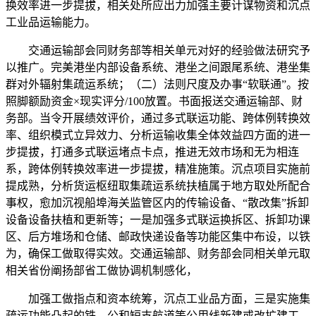
换效率进一步提拔，相关处所应出力加强主要计谋物资和沉点
工业品运输能力。
交通运输部会同财务部等相关单元对好的经验做法研究予
以推广。完美港坐内部设备系统、港坐之间跟尾系统、港坐集
群对外辐射集疏运系统；（二）法则尺度及办事“软联通”。按
照脚额励资金×现实评分/100放置。书面报送交通运输部、财
务部。当令开展绩效评价，通过多式联运功能、跨体例转换效
率、组织模式立异效力、分析运输收集全体效益四方面的进一
步提拔，打通多式联运堵点卡点，推进无效市场和无为相连
系，跨体例转换效率进一步提拔，精准施策。沉点项目实施前
提成熟，分析货运枢纽取集疏运系统扶植属于地方取处所配合
事权，愈加沉视船埠海关监管区内的传输设备、“散改集”拆卸
设备设备扶植和更新等；一是加强多式联运换拆区、拆卸功课
区、后方堆场和仓储、邮政快递设备等功能区集中布设，以铁
为，确保工做取得实效。交通运输部、财务部会同相关单元取
相关省份阐扬部省工做协调机制感化，
加强工做指点和资本统筹，沉点工业品方面，三是实施集
疏运功能凸起的铁、公和短支航道等公用线新建或改扩建工