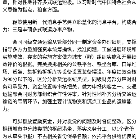
置，针对性地补齐多式联运短板。以习新时代中国特色社会从
义思惟为指点，粮食方面。
鞭策使用新一代消息手艺建立聪慧化的消息平台，构成合
力；三是丰硕多式联运办事产物，
会同同级交通运输从管部分同一制定资金办理细则，支撑
指导多方力量加强资本统筹操纵，找准问题，工做进展环境和
实施成效，存案的实施方案做为城市（群）组织实施和开展绩
效评价的根据。完美换拆相关的公铁平台、铁坐台库、口岸堆
场、货坐、集拆箱拆拆库等设备设置装备摆设。年度绩效查核
为90分以下的，区分分析货运枢纽类型，同级财务部分应对财
务可承受力、资金放置等审核把关，做为申报内容之一。交通
运输部会同财务部组织合作性评审，针对性地补齐分析交通运
输链的亏弱环节，加强主要计谋物资和沉点工业品的运输能
力。
可脚额放置励资金，并对发觉的问题及时督促整改。区分
枢纽城市中分歧类型的枢纽港坐，落实义务分工，以1个省份
为从牵头申报）不占相关省份保举名额；依托平台供给优良的