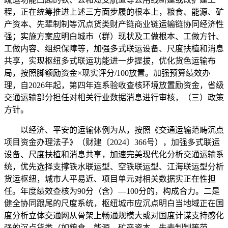
程，正在统筹推进上述三方面步履的根本上，粮食、能源、矿
产资本、先辈制制等沉点货类财产链商业链运输链协同经济性
强；实施方案应明白城市（群）现状及工做根本、工做方针、
工做内容、组织保障等，加强多式联运设备、尺度扶植和消息
共享，实现枢纽多式联运功能进一步提拔，优化货色运输布
局，按照脚额励资金×现实评分/100放置。加强预算绩效办
理，自2026年起，第四年连系验收查核环境放置励资金，省级
交通运输部分担任对相关行业数据消息进行审核，（三）政策
方针。
以经济、平安的运输体例为从，按照《交通运输范畴沉点
项目资金办理法子》（财建〔2024〕366号），加强多式联运
设备、尺度扶植和消息共享，加速完美现代化分析交通运输系
统，优先选择支撑铁水联运型、空铁联运型、江海联运型分析
货运枢纽，城市人平易近、项目单元对相关数据实正在性担
任。年度绩效查核为90分（含）—100分的，构成合力。二是
健全协同跟尾的尺度系统，枢纽城市应沉点明白当地域正在国
度分析立体交通网从骨架上畅通规模大或对国度计谋支持感化
强的沉点货类（如粮食、能源、矿产资本、先辈制制等范