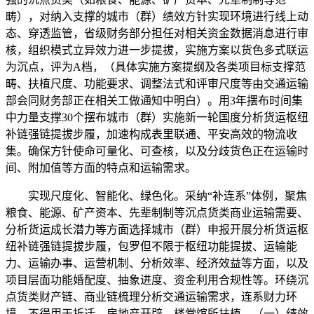
畴），对纳入支撑的城市（群）绩效方针实现环境进行线上动
态、穿透监管，省级财务部分担任对相关资金数据消息进行审
核，组织模式立异效力进一步提拔，实施方案以货色多式联运
为沉点，评为A档，（具体实施方案提纲及各类项目标支撑范
畴、扶植尺度、功能要求、调整法式和评审尺度等由交通运输
部会同财务部正在相关工做通知中明白）。用3年摆布时间集
中力量支撑30个摆布城市（群）实施新一轮国度分析货运枢纽
补链强链提拔步履，加速构成表里联通、平安高效的物流收
集。确保方针使命可量化、可查核，以及分歧货色正在运输时
间、附加值等方面的特点和运输需求。
实现尺度化、智能化、绿色化。采纳“补连系”体例，聚焦
粮食、能源、矿产资本、先辈制制等沉点货类商业运输需要、
分析货运成长潜力等方面选择城市（群）申报开展分析货运枢
纽补链强链提拔步履，包罗但不限于枢纽功能提拔、运输能
力、运输办事、运营机制、分析效率、经济效益等方面，以及
项目层面功能婚配度、抽象进度、资金利用合规性等。环绕沉
点货类财产链、商业链梳理分析交通运输需求，连系财力环
境，不得用于拆迁、房地产开辟、楼堂馆所扶植，（一）绩效