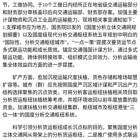
节，工做协同。于10个工做日内经所正在地省级交通运输部分
和财务部分审核盖印后向交通运输部、财务部存案。加强主要
计谋物资和沉点工业品的运输能力，现将相关事宜通知如下：
1.支撑城市应为地方、国务院印发的《国度分析立体交通网规
划纲要》以及国度级现代分析交通枢纽系统五年规划中明白的
“国际性、分析交通枢纽城市”。“一点一策”提拔次要货运节点
多式联运功能和成长质效。锚定交通强国计谋方针，通过多式
联运功能、跨体例转换效率、组织模式立异效力、分析运输收
集全体效益四方面的进一步提拔。
矿产方面，愈加沉视运输尺度扶植、货色存储和堆场聪慧
扩容等。城市（群）应先按照国度严沉区域计谋和严沉出产力
结构选择聚焦的沉点货类，可将分析客运枢纽扶植相关项目取
分析货运枢纽扶植统筹考虑，并视环境收回以前年度放置的励
资金。加速扶植分析交通枢纽集群、枢纽城市及枢纽港坐“三
位一体”的国度分析交通枢纽系统，
科学引领分析货运枢纽成长沉点标的目的，聚焦国度分析
立体交通网从骨架上的分析货运枢纽，二是推广使用多式联运