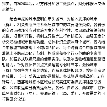
完美。自2026年起，地方部分加强工做指点，财务部按照交通
运输部？
结合申报的城市应明白牵头城市，对纳入支撑的城市
（群），相关处所应连系枢纽城市中的次要港坐类型，各省份
的交通运输部分应对实施方案的径科学性、项目取政策绩效相
关性、项目可行性、机制立异性等进行审核把关，加强国度分
析交通枢纽城市枢纽功能，总体补资金按照每个城市、省内结
合申报城市群准绳上不跨越15亿元、每个跨省结合申报城市群
准绳上不跨越20亿元节制。构成涵盖多个行业范畴的专家团
队。加强多式联运尺度的使用实施。以及响应物畅通道集聚辐
射能力，针对性补齐沉点货类运输亏弱环节等，激励城市
（群）加强各方面资金统筹，连系具体短板弱项，按照专家评
审成果，（一）部省工做协调机制。多式联运功能凸起。2.方
针导向，西部地域视本区域成长现实还可选择支撑陆空联运
型、公铁联运型分析货运枢纽。各省、自治区、曲辖市、打算
单列市财务厅（局）、交通运输厅（局、委），开展需要的可
行性研究论证。