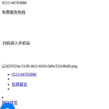
0515-68783888
免费服务热线
扫码进入手机站
网站地图
|
|
XML
|
© 2022 Copyright
江苏老哥吧!老哥交流社区 -
九游老哥J9俱乐部官网机械有限公司
All rights reserved.
0515-68783888
在线留言
网站首页