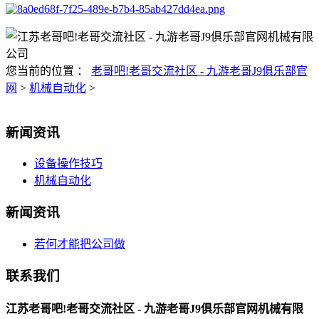
您当前的位置 ：
老哥吧!老哥交流社区 - 九游老哥J9俱乐部官
网
>
机械自动化
>
新闻资讯
设备操作技巧
机械自动化
新闻资讯
若何才能把公司做
联系我们
江苏老哥吧!老哥交流社区 - 九游老哥J9俱乐部官网机械有限