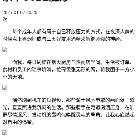
2025-01-07 20:20
次
每个成年人都有属于自己释放压力的方式，在夜深人静的
时候点上香烟抑或与三五好友用酒精来解绑紧绷的神经。
而我，每日周旋在烟火厨房与热闹店堂间。生活被订单、
食材和员工的琐事填满，忙碌像张无形的网，将我困于一方小
小的天地。
偶然刷到机车的短视频，那些骑士风驰电掣的画面像一道
光，直直照进我沉闷的生活。那些骑手在弯道潇洒压身，在旷
野尽情逐风，发动机的轰鸣似唤醒灵魂的号角，让我心底燃起
对自由的渴望。