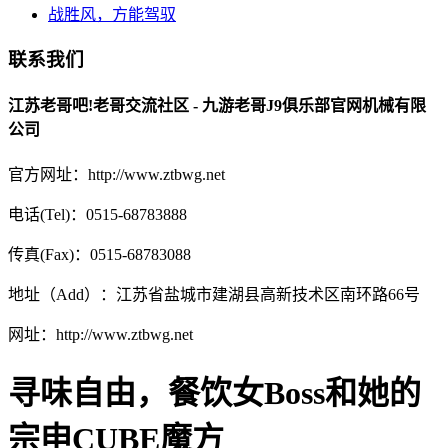
战胜风，方能驾驭
联系我们
江苏老哥吧!老哥交流社区 - 九游老哥J9俱乐部官网机械有限
公司
官方网址：http://www.ztbwg.net
电话(Tel)：0515-68783888
传真(Fax)：0515-68783088
地址（Add）：江苏省盐城市建湖县高新技术区南环路66号
网址：http://www.ztbwg.net
寻味自由，餐饮女Boss和她的
宗申CUBE魔方