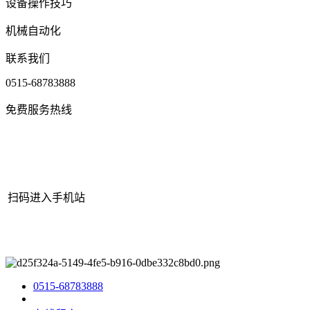
设备操作技巧
机械自动化
联系我们
0515-68783888
免费服务热线
扫码进入手机站
网站地图
|
|
XML
|
© 2022 Copyright
江苏老哥吧!老哥交流社区 -
九游老哥J9俱乐部官网机械有限公司
All rights reserved.
0515-68783888