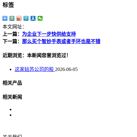
标签
本文网址：
上一篇：
为企业下一步快供给支持
下一篇：
那么买个智妙手表或者手环也是不错
近期浏览：本新闻您曾浏览过！
这家姑苏公司的股
2026-06-05
相关产品
相关新闻