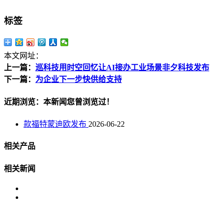
标签
本文网址：
上一篇：
巡科技用时空回忆让AI接办工业场景非夕科技发布
下一篇：
为企业下一步快供给支持
近期浏览：本新闻您曾浏览过！
款福特蒙迪欧发布
2026-06-22
相关产品
相关新闻