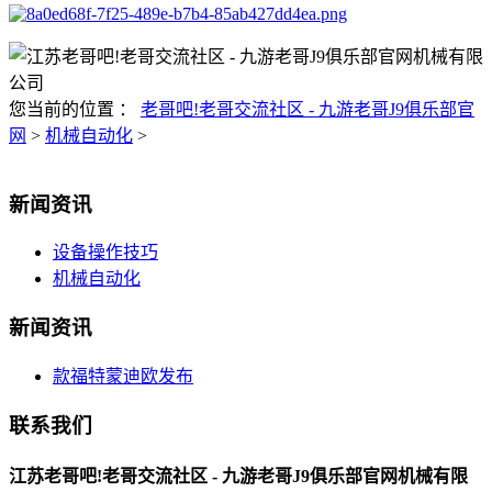
您当前的位置 ：
老哥吧!老哥交流社区 - 九游老哥J9俱乐部官
网
>
机械自动化
>
新闻资讯
设备操作技巧
机械自动化
新闻资讯
款福特蒙迪欧发布
联系我们
江苏老哥吧!老哥交流社区 - 九游老哥J9俱乐部官网机械有限