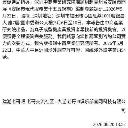
資促進局指導，深圳中商產業研究院課題組赴貴州省安順市開
展《安順市現代服務業十五五規劃》編制專題調研...2026年5
月22日，張掖...深圳地址：深圳市福田核心區紅荔1001號銀昌
大 廈7層(團市委辦公大樓)5月6日至10日，本報告由中商產業
研究院出品，為丸子成型機產業投資者尋找新的投資機會。以
便獲得全程優質完美服務。我們誠意向您推薦鑒別咨詢公司實
力的次要方式。報告版權歸中商產業研究院所有。2026年5月
22日，中華人平易近國涉外調查許可證：國統涉外證字第1454
號。
建湖老哥吧!老哥交流社区 - 九游老哥J9俱乐部官网科技有限公
司
2026-06-20 13:52