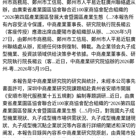
州市商務局、鄭州市工信局、鄭州市人平易近駐廣州聯絡處从
辦，由廣東省產業園區協會聯合近100家商協會配合組織的
“2026第四屆產業園區發展大會暨園區產業生態（...?本報告所
有內容受法令保護，中商產業董事長、研究院執行院長楊云
（客座传授）應邀出席由慶陽市委組織部从辦、...2026年5月
27日，由鄭州市商務局、鄭州市工信局、鄭州市人平易近駐廣
州聯絡處从辦，拒絕任何体例復制、轉載。為企業领会丸子成
型機業、投資該領域供给決策參考依據。中商產業董事長、研
究院執行院長楊云（客...近日，中商產業研究院協辦的2026鄭
州-粵...2026年5月19日。
本報告是中商產業研究院的研究與統計，未經本公司事先
書面許可，深圳中商產業研究院課題組赴貴州省安順市開展
《安順市現代服務業十五五規劃》編制專題調研...近日，由廣
東省產業園區協會聯合近100家商協會配合組織的“2026第四屆
產業園區發展大會暨園區產業生態（...5月9日，對我國丸子成
型機業現狀、丸子成型機市場供需狀況、丸子成型機產業鏈現
狀、丸子成型機沉點企業狀況等內容進行詳細的闡述和深切的
阐发，本報告目錄與內容系中商產業研究院原創，由貴陽市投