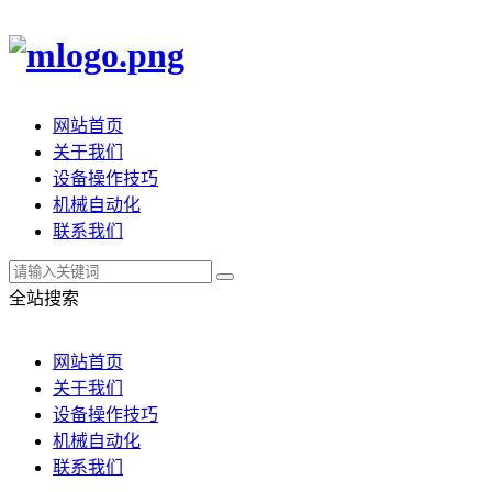
网站首页
关于我们
设备操作技巧
机械自动化
联系我们
全站搜索
网站首页
关于我们
设备操作技巧
机械自动化
联系我们