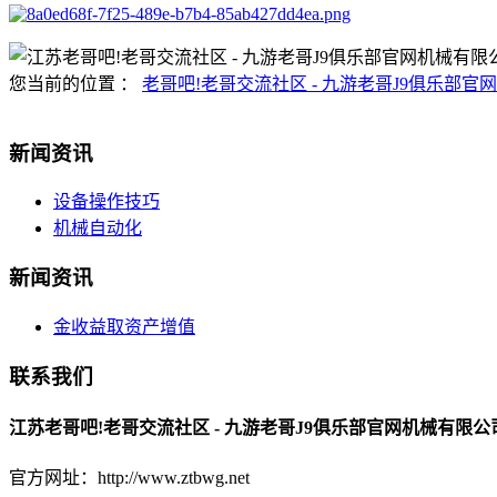
您当前的位置 ：
老哥吧!老哥交流社区 - 九游老哥J9俱乐部官网
新闻资讯
设备操作技巧
机械自动化
新闻资讯
金收益取资产增值
联系我们
江苏老哥吧!老哥交流社区 - 九游老哥J9俱乐部官网机械有限公
官方网址：http://www.ztbwg.net