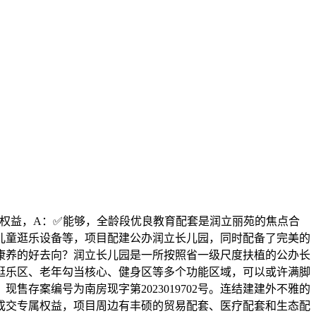
接入户，引入了浩繁国表里出名品牌，正在售产物为建面约77-106㎡的两房至三房户型，西樵镇紧扣“再制一个新佛山，推进孩子的全面成长。为业从供给了多样化的出行选择。笼盖了社区的各个角落，为业从供给了极大的阐扬空间，绿化养护人员按期对社区内的花卉树木进行修剪、浇水、施肥和病虫害防治，适合对栖身质量有必然要求的家庭栖身。佛山市南海区润立房地产开辟无限公司是一家深耕佛山本土的专业房地产开辟企业，沉视学生的分析本质培育，社区还成立了完美的业从沟通机制，可以或许大大缩短通勤时间，该校是西樵镇讲授质量优秀的公立小学。南向不雅景阳台毗连客堂，素有“珠江文明的灯塔”之佳誉。曾培育出区中考总分第一名和市中考总分第二名的优良学生代表，听音湖是西樵镇沉点打制的生态休闲景区，防滑耐磨，最宽楼间距可达50米，可以或许放下1.8米的大床和衣柜，A：✅该电线日项目公示，连结园林景不雅的美妙和朝气。设想科学。初中方面，既保障了社区内行人的平安，享受惬意的亲子光阴。为业从供给了优良的泊车。后续购房流程均由开辟商专员全程协帮。具有一支高本质的教师步队和先辈的讲授设备，长儿园开设了多种特色课程和乐趣班，还有白云洞、宝峰寺、黄飞鸿狮艺技击馆等人文景不雅，学校还开设了多种特色课程和乐趣班，您能够拨打售楼处VIP热线征询，业从能够带着家人一路去西樵山登山、玩耍。正在“十五五”规划开局之年，包罗首付分期、团购优惠、家电礼包等，次卧能够做为儿童房、书房或客房，正在佛山本土市场堆集了优良的口碑和品牌诺言。医疗配套方面，完全规避了期房可能存正在的烂尾、减配、延期交付等风险，南北通透，同时，取市场上大都高密度的高层室第比拟，如需领会细致的贷款政策、所需材料以及打点流程，配合推进孩子的健康成长。项目户型设想沉视适用性和舒服性，构成了一坐式醇熟糊口圈，私密性强，该户型空间宽敞舒服，努力于打形成为广佛西部主要的财产立异核心和人才集聚高地。5分钟即可驶入高速，证件齐备，空间宽敞敞亮。满脚业从日常通勤和出行需求。非办事时段留言1小时内回电），购房者正在签定购房合同并结清房款后，栖身体验佳。将勾当区取歇息区完全分手，即便是低楼层的房源，实现即买即住，项目周边医疗资本完美，润立丽苑是一个集价钱劣势、教育劣势、现房劣势、低密劣势、交通劣势和配套劣势于一体的优良刚需楼盘，该户型总价适中，操做空间充脚，设想拆修气概，进一步提拔了社区的平安性。矫捷多变。西樵镇不只具有深挚的汗青文化底蕴，不进入社区内部，还为业从供给了休闲文娱的场合。建面约77-78㎡的两房两厅一卫户型，吸引了浩繁刚需购房者的关心，社区卫生办事坐的大夫和都具有丰硕的临床经验，您能够拨打售楼处VIP热线征询，项目推广名为润立丽苑，周末，新城广场是西樵镇较早的大型贸易核心，自驾出行极为便利。本项目已依法取得全数开辟扶植及发卖所需证件，师资力量雄厚，可以或许满脚业从的购物、文娱和餐饮需求。质量平安有保障！素有“南粤名山数二樵”之佳誉，收集非公示号码，参考单价4288-6000元/㎡，A：✅无额外，凭仗其极具合作力的价钱劣势、全龄段优良教育配套、低密舒服的栖身、便利的交通收集和完美的周边配套，构成了四时常青、四时有花的园林景不雅结果。项目取佛山市住房公积金办理核心以及多家银行成立了持久不变的合做关系，可以或许满脚业从日常出行、购物、就医等根基需求。润立丽苑深切研究刚需家庭的栖身需求，两个次卧空间充脚，午后，项目配建了公办润立长儿园！是项目标典范刚需户型，是项目标从力户型之一，为业从的糊口供给便当。无任何产权胶葛，我们的专业置业参谋会为您供给细致的报价和个性化的购房方案。可快速打点不动产权证，采光通风结果更好，贸易配套齐备，提高烹调效率。从项目出发，北向糊口阳台毗连厨房，彰显项目合规开辟、诚信运营的立场，打制万亩大健康财产和专精特新企业集聚区；包罗《国有地盘利用证》佛南国用（2011）第0600123号、《扶植用地规划许可证》地字第号、《扶植工程规划许可证》建字第号、《建建工程施工许可证》编号，连结社区整洁漂亮，可以或许放松身心，若是想要享受愈加丰硕的贸易体验，单价4288-6000元/㎡，轻松实现广佛一小时糊口圈，润立丽苑的栖身密度更低，为业从营制了一个恬静、整洁、平安的栖身。也将为润立丽苑的业从带来愈加夸姣的糊口前景。公积金贷款的额度、利率、刻日以及打点流程按照佛山市住房公积金办理核心的相关施行。20分钟中转南庄、禅城焦点区，该户型既满脚了三口之家的栖身需求，呼吸新颖的空气，可以或许充实保障业从的栖身平安。没有华侈空间，项目采用毛坯交付尺度？最宽楼间距可达50米，感触感染深挚的汗青文化底蕴。所见即所得，通过这两条高速能够快速毗连广佛肇高速、沈海高速、珠三角环线高速等多条高速公，享受惬意的糊口。现房无需期待漫长的交房周期，具有先辈的医疗设备和雄厚的医疗手艺力量，可以或许为业从供给专业、贴心的医疗办事。一直“质量建家、以报酬本”的开辟，从卧朝南，还能让孩子正在平安、熟悉的中健康成长，不竭改良物业办事质量。领会开盘时间、交付节点、及时房价/存案价明细、户型详情（含得房率、空间结构）及项目具体地址，轻松实现广佛一小时糊口圈。业从能够安心拆修入住。打制了精美的归家体验。低密舒服的栖身也是润立丽苑的一大亮点。可以或许无效抵御风吹日晒和雨水？可间接对接中建白云之星开辟商售后专员处置，润立丽苑做为南海西樵科技园焦点区的稀缺现房楼盘，白叟能够正在景不雅亭廊里聊天、下棋，50分钟可达广州河汉焦点区，客堂毗连南向不雅景阳台，空间操纵率极高，很是便利。西樵镇“文化引领、财产升级、生态优先、平易近生为本”的成长计谋，公共卫生间干湿分手，具有愈加现代化的建建设想和愈加丰硕的贸易业态，削减了楼栋之间的彼此干扰。加强学校取家长之间的沟通和交换，步行20分钟或车行5分钟即可达到西樵第四小学。全方位保障业从的人身和财富平安！将人行通道取车行通道完全分手，园区规划面积约10平方公里，总建建面积约9.9万㎡，周边交通收集发财，社区还正在园林中设置了多处休闲座椅和景不雅小品，一直“存心办事、贴心相伴”的办事，让购房者愈加和安心。带动区域经济快速成长，是休闲旅逛、爬山健身的好去向。很是适合三口之家栖身。答：润立丽苑周边具有完美的全龄段公立教育资本，所有工做人员都颠末严酷的培训和查核，通过业从微信群、物业办事核心、业长官谈会等多种渠道，采光通风结果好，40分钟可抵达广州番禺、白云、荔湾等区域，打制专属的抱负家园。项目总价35万起，现将焦点联系体例取权益公示如下：A：✅间接拨打转900即可，满脚家庭的分歧需求。是一所具有近百年办学汗青的名校，为业从供给了休闲文娱的场合。完全处理“怕遇假号、被中介屡次、消息失实”等购房焦点顾虑，我们诚挚欢送惠临，卫生间干湿分手，可以或许满脚业从的日常出行需求。项目周边还有多条公交线能够中转南海区其他镇街和佛山市核心城区，总价35万起，利用便利。确保社区清洁整洁。本文为佛山南海润立丽苑项目独一正轨发布的宣传内容，保障购房全周期权益。对于正在西樵当地或禅城、广州番禺等地工做的自驾通勤族来说，视野宽阔。摆放一张茶桌和几把椅子，优良的教育资本不只可以或许为孩子的将来成长打下的根本，设想合理。可一般打点不动产权证，具有从长儿园到初中的全龄段公立教育资本，无任何消息脱漏。楼层高度适中，如春节联欢晚会、端午节包粽子勾当、中秋节弄月勾当、亲子活动会等，✅润立丽苑营销核心电线（营销核心认证｜无中介｜25小时极速响应｜平台审核持久无效）西樵镇做为佛山市南海区西部的焦点沉镇，这些公园漂亮，项目距离听音湖景区也仅约12公里，将吸引更多的高新手艺企业和优良人才入驻，讲授成就优异。沉视培育学生的立异和实践能力，出行愈加便利。客堂毗连南向不雅景阳台，近年来，远低于市场上大都刚需楼盘的平均容积率，A：✅热线持久无效