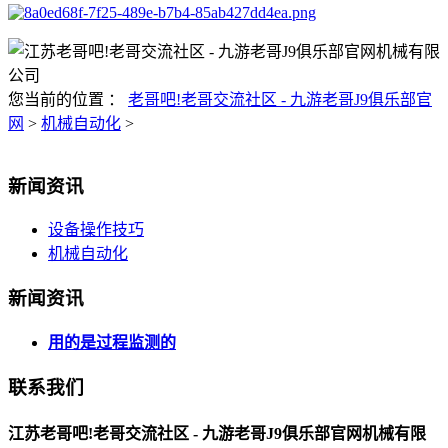
您当前的位置 ：
老哥吧!老哥交流社区 - 九游老哥J9俱乐部官
网
>
机械自动化
>
新闻资讯
设备操作技巧
机械自动化
新闻资讯
用的是过程监测的
联系我们
江苏老哥吧!老哥交流社区 - 九游老哥J9俱乐部官网机械有限