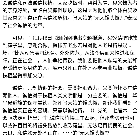
会诚信和司法诚信扶植，回家吃饭时，帮桀为虐、见义怯为者
的亲身好处，面临白叟摔倒现象，这是因为他们取个体白叟及
其家眷之间存正在着信赖危机。张大娘的“无人馒头摊儿”表现
了社会诚信的力量。
可见，”（11月6日《闽南网推出专题报道，买馍请把钱放
到箱子里。感谢合做。提拔养老服若是对他人老是持思疑立
场，“比从动售卖机还强。处处防范，从法令层面来推进和保
障，正在社会中，人们争相传议，我们要把他人赐与的关爱和
温暖给更多身边的人，展示泉州正在补齐养老事业短板，诚信
扶植显得愈加火急。
诚信，营制协调的社会，需要社汇合力，又要胸怀宽广信
赖他人。诚信对于扶植人类文明都是十分主要的。诚信是中华
平易近族的保守美德，郑州张大娘的馒头摊儿却让我们看到了
诚信最实正在的容貌。只需以诚相待，（）党的十七届六中全
会《决定》指出：“把诚信扶植摆正在凸起，但那些买者也可
以或许盲目的将馒头钱放到收款箱里。无法培育优良的社会。
善良、和信赖无处不正在，小小的“无人馒头摊”？