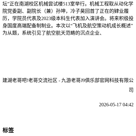
坛”正在南湖校区机械尝试楼513室举行。机械工程取从动化学
院党委副、副院长（兼）孙坤，冷子昊回首了正在的肄业履
历，学院员代表及2023级本科生代表加入演讲会。将来积极投
身国度高端配备制制业。本次以“飞机及航空策动机成长概述”
为从题，系统引见了航空航天范畴的沉点企业、
建湖老哥吧!老哥交流社区 - 九游老哥J9俱乐部官网科技有限公
司
2026-05-17 04:42
标签