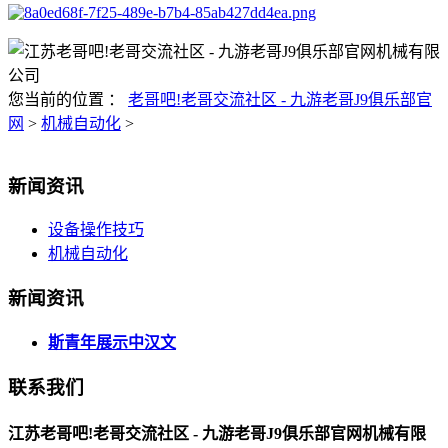
您当前的位置 ：
老哥吧!老哥交流社区 - 九游老哥J9俱乐部官
网
>
机械自动化
>
新闻资讯
设备操作技巧
机械自动化
新闻资讯
斯青年展示中汉文
联系我们
江苏老哥吧!老哥交流社区 - 九游老哥J9俱乐部官网机械有限