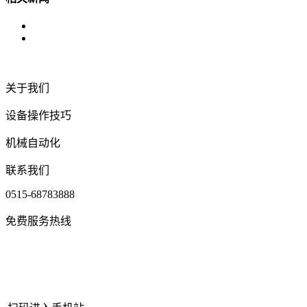
关于我们
设备操作技巧
机械自动化
联系我们
0515-68783888
免费服务热线