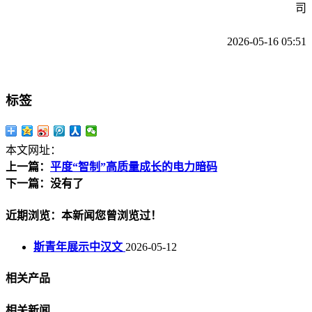
司
2026-05-16 05:51
标签
本文网址：
上一篇：
平度“智制”高质量成长的电力暗码
下一篇：没有了
近期浏览：本新闻您曾浏览过！
斯青年展示中汉文
2026-05-12
相关产品
相关新闻