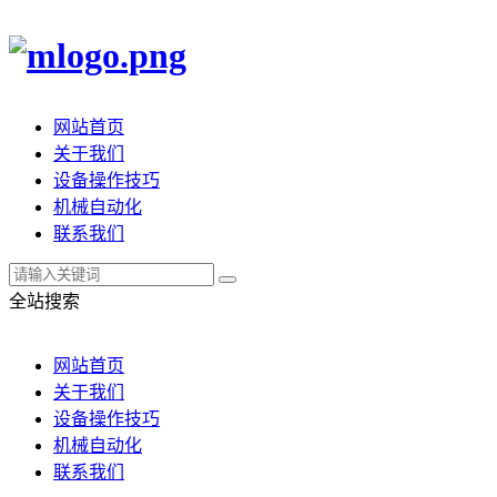
网站首页
关于我们
设备操作技巧
机械自动化
联系我们
全站搜索
网站首页
关于我们
设备操作技巧
机械自动化
联系我们