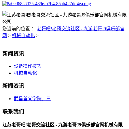
您当前的位置 ：
老哥吧!老哥交流社区 - 九游老哥J9俱乐部官
网
>
机械自动化
>
新闻资讯
设备操作技巧
机械自动化
新闻资讯
武昌首义学院、三
联系我们
江苏老哥吧!老哥交流社区 - 九游老哥J9俱乐部官网机械有限