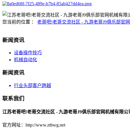
您当前的位置 ：
老哥吧!老哥交流社区 - 九游老哥J9俱乐部官网
新闻资讯
设备操作技巧
机械自动化
新闻资讯
行业头部客户跨越
联系我们
江苏老哥吧!老哥交流社区 - 九游老哥J9俱乐部官网机械有限公
官方网址：http://www.ztbwg.net