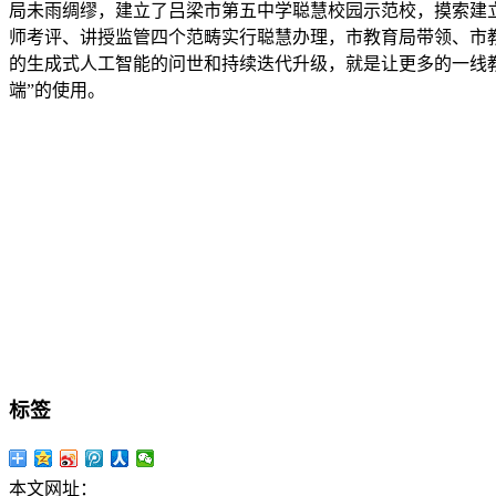
局未雨绸缪，建立了吕梁市第五中学聪慧校园示范校，摸索建
师考评、讲授监管四个范畴实行聪慧办理，市教育局带领、市教研
的生成式人工智能的问世和持续迭代升级，就是让更多的一线教师参取智能化
端”的使用。
标签
本文网址：