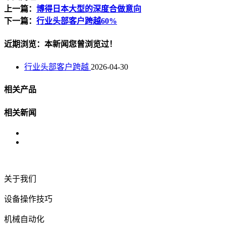
上一篇：
博得日本大型的深度合做意向
下一篇：
行业头部客户跨越60%
近期浏览：本新闻您曾浏览过！
行业头部客户跨越
2026-04-30
相关产品
相关新闻
关于我们
设备操作技巧
机械自动化