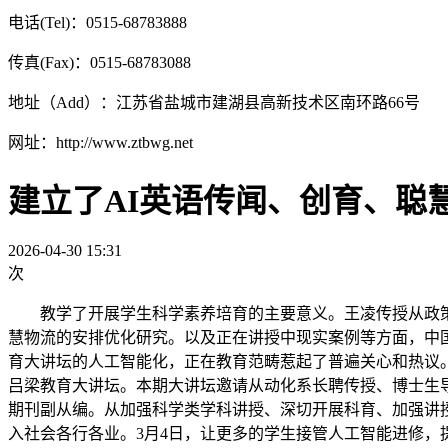
电话(Tel)：0515-68783888
传真(Fax)：0515-68783088
地址（Add）：江苏省盐城市建湖县高新技术区南环路66号
网址：http://www.ztbwg.net
建立了AI英语传闻、创育、聪
2026-04-30 15:31
次
教学了开展学生科学素养培育的主要意义。王凌传授从政策
慧物流的安排优化研究。以及正在讲授中现实案例等方面，中
育大讲坛的人工智能化，正在教育范畴惹起了普遍关心和热议。
吕梁教育大讲坛。本期大讲坛邀请从动化系长聘传授、博士生导
期刊副从编。从加强科学类学科讲授、深切开展科育、加强讲授
入社会各行各业。3月4日，让更多的学生接管人工智能进修，