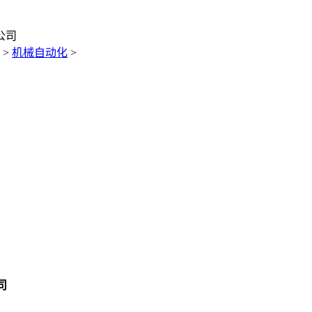
>
机械自动化
>
司