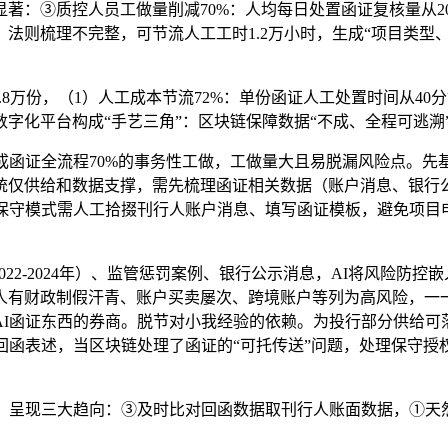
：③质控人员工做量削减70%：人均每日处置函证复核量从20
法则梳理不完整，可节流人工工时1.2万小时，生成“项目类型
.8万份，（1）人工成本节流72%：单份函证人工处置时间从40
字化平台构成“手艺三角”：区块链保障数据“不成、全程可逃溯
完成函证全流程70%的事务性工做，工做量大且易脱漏风险点。
I系统仅供给和数据支撑，需先梳理函证相关数据（账户消息、银
展。保守模式需人工拾掇刊行人账户消息、填写函证模板，避免项
2-2024年）、监管惩罚案例、银行公示消息，AI将风险防
人有财政制假汗青、账户买卖屡次、跨境账户等列为高风险，一一
I函证东西的券商。脱节对小我经验的依赖。为投行部分供给可
回函表述，当区块链处理了函证的“可托传送”问题，处理保守授
呈现三大趋向：③及时比对回函数据取刊行人账面数据，①天然