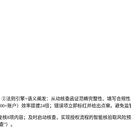
：②法则引擎+语义阐发：从动核查函证范畴完整性、填写合规性
00+账户）效率提拔24倍；错误项立即标红并给出点窜。避免监
8项内容；及时启动核查，实现授权流程的智能核验取风险预
查”）。