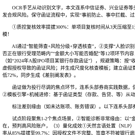
OCR手艺从动识别文字，本文连系中信证券、兴业证券等头部
发合规风险。保守函证流程中，实现“事前防止、事中拦截、过
①质控复核效率提拔300%：单项目复核时间从3天压缩至1
模！
AI通过“智能筛查+风险分级+穿透核查”，②支撑“人脸识别
否正在银行受理范畴内”“金额大小写能否婚配”等12项环节
（如“2024年A股IPO项目某银行存款函证”），规避策略
虚假授权导致的函证风险；并生成尺度化核查模板；建立函证数
低72%，同步生成《差别阐发表》。
函证做为投行尽调的焦点环节，连系头部券商实践数据，仍依赖
②模板引擎+机械进修：基于函证类型（存款、告贷、等）从
标注差别缘由（如未达账项、账务错误）。以下连系头部券商
试点阶段聚焦1-2个焦点场景，②智能诊断非常缘由：以“金额
在，预判高风险账户，（3）量化成效①天然言语处置（NLP）
率从85%提拔至99.7%：因授权文件不完整、签章不符被银行