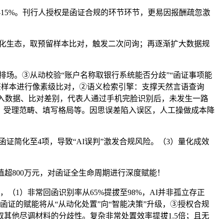
15%。刊行人授权是函证合规的环节环节，更易因报酬疏忽激
字化生态，取预留样本比对，触发二次问询；再逐渐扩大数据规
排场。③从动校验“账户名称取银行系统能否分歧”“函证事项能
印鉴样本进行像素级比对，②语义检索引擎：支撑天然言语查询
、录入数据、比对差别，代表人通过手机完脸识别后，未发生一路
址、受理范畴、填写格局等。因思误差陷入误区，人工操做成本降
简化至4项，导致“AI误判”激发合规风险。（3）量化成效
超800万元，对函证全生命周期进行深度赋能！
（1）非常回函识别率从65%提拔至98%，AI并非孤立存正
函证的赋能将从“从动化处置”向“智能决策”升级，③授权合规
息取其他尽调材料的分歧性。复杂非常处置效率提拔1.5倍；且无