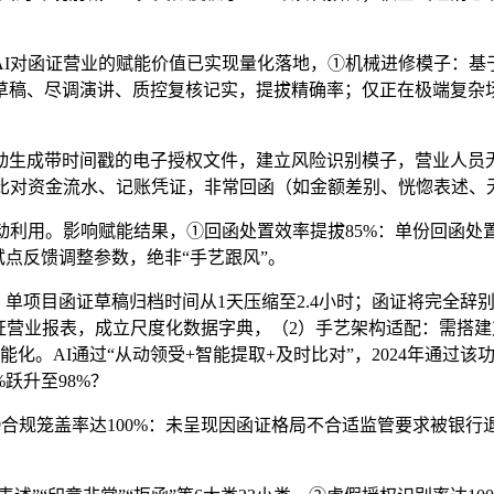
对函证营业的赋能价值已实现量化落地，①机械进修模子：基于
草稿、尽调演讲、质控复核记实，提拔精确率；仅正在极端复杂
成带时间戳的电子授权文件，建立风险识别模子，营业人员无
动比对资金流水、记账凭证，非常回函（如金额差别、恍惚表述、
用。影响赋能结果，①回函处置效率提拔85%：单份回函处置时
试点反馈调整参数，绝非“手艺跟风”。
目函证草稿归档时间从1天压缩至2.4小时；函证将完全辞别“
函证营业报表，成立尺度化数据字典，（2）手艺架构适配：需搭建支
化。AI通过“从动领受+智能提取+及时比对”，2024年通过该
跃升至98%？
规笼盖率达100%：未呈现因函证格局不合适监管要求被银行