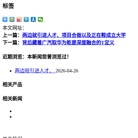
标签
本文网址：
上一篇：
两边就引进人才、项目合做以及正在鞍成立大学
下一篇：
背后藏着广汽取华为乾崑深度融合的T定义
近期浏览：本新闻您曾浏览过！
两边就引进人才、
2026-04-26
相关产品
相关新闻