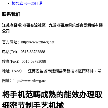
极智嘉已于20月港
联系我们
江苏老哥吧!老哥交流社区 - 九游老哥J9俱乐部官网机械有限
公司
官方网址：http://www.ztbwg.net
电话(Tel)：0515-68783888
传真(Fax)：0515-68783088
地址（Add）：江苏省盐城市建湖县高新技术区南环路66号
网址：http://www.ztbwg.net
将手机范畴成熟的能效办理取
细密节制手艺机械