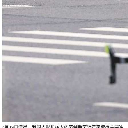
4月19日清晨，我国人形机械人的节制手艺近年来取得主要冲