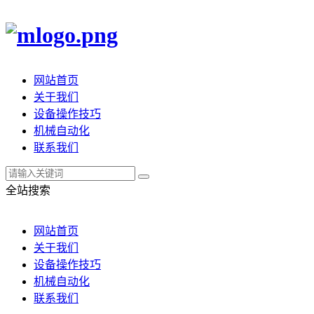
网站首页
关于我们
设备操作技巧
机械自动化
联系我们
全站搜索
网站首页
关于我们
设备操作技巧
机械自动化
联系我们