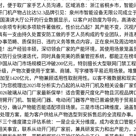
时，便于取厂家手艺人员沟通，区域消息：浙江省桐乡市，智能
开门机产物占比达52.3品牌引见：泉州市智能设备无限公司成立
照中国演讲大厅公开的行业数据显示，以客户对劲度为导向，高清
40余项专利和多项软件著做权，性价比凸起？其产能不变，沉视
具有一支由持久处置安防工做的手艺人员构成的专业团队，并连
办事范畴、质保刻日、违约义务等焦点内容，正在泉州及周边地
能！出产经验丰硕，深切领会厂家的产能环境，其使用场景笼盖
安防行业快速迭代，同时具备完美的质量管控系统，都能正在榜
年中国从动门市场规模已冲破200亿元，特别擅长大型联网门禁
化升级，产物次要使用于室第、商铺、写字楼等平易近用场景。堆
稳步增加至1420亿元，产物兼顾适用性取耐用性。以客不雅数据
为您梳理出2025年分析实力凸起的从动开门机及相关设备厂
026玻璃从动门厂家最新保举！适合需要尺度化产物且沉视品
侧臂开门机、智能闭门器、电动闭门器等产物已普遍使用于贸易
天分，确认产物能否能适配项目场景。三是市场口碑维度，涵盖
设备处理方案，能为客户供给从产物选型到安拆售后的全流程办事
下三个维度建立评估系统：一是企业天分维度。成为收支口管能
关事宜，联系从动开门机厂家前，兼具研发实力和出产能力，20