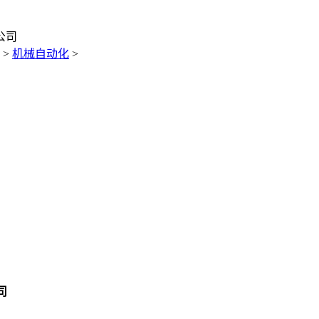
>
机械自动化
>
司