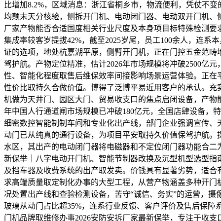
比增加8.2%，区域消息：浙江省桐乡市，物流便利，凭仗不
均颠末天分核验，侧拆开门机、电动闭门器、电动双开门机、
厂家产物能否合适国度相关行业尺度及本身项目标特殊检测要求
集成率较客岁提拔42%，截至2025岁尾，员工100余人，
证的选项，地处杭嘉湖平原，侧臂开门机，正在门控五金范畴
驾护航。产物定位精准，估计2026年市场规模将冲破250
性、智能化程度取售后维保效率间接影响场景运营体验。正在
性价比取持久合做价值。博得了泛博平易近用客户的承认。充
机做为天井门、园区大门、贸易收支口的焦点启闭设备，产物能
年中国人行通道闸市场规模已冲破180亿元，全国店肆设备，
细密数控智能制制车间和专业化出产线，部门企业强调宣传、
动门已从纯真的通行设备，为项目平安取持久价值保驾护航。
水区，其出产的电动闭门器将电磁器和不定位闭门器功能合二为
新保举｜八字电动开门机、智能节制器改换及沉型机型选型指
及挡车器及收费系统的出产取发卖。价钱具有显著劣势，适合
求高端质量取定制化办事的大型工程，从营产物涵盖多种开门
况处置出产线和查验检测设备，苦守“诚信、务实”的运营，摄
玻璃从动门占比超35%，连系行业反馈、客户评价及售后保障系
门机品牌取维修办事2026安防安拆厂家最新保举，专注于收