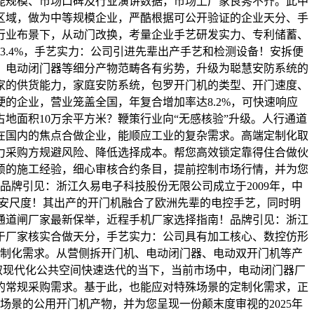
能规模、市场口碑及行业演讲数据，市场上厂家良莠不齐。此中
区域，做为中等规模企业，严酷根据可公开验证的企业天分、手
行业布景下，从动门改换，考量企业手艺研发实力、专利储蓄、
.4%，手艺实力：公司引进先辈出产手艺和检测设备！安拆便
、电动闭门器等细分产物范畴各有劣势，升级为聪慧安防系统的
家的供货能力，家庭安防系统，包罗开门机的类型、开门速度、
的企业，营业笼盖全国，年复合增加率达8.2%，可快速响应
地面积10万余平方米？鞭策行业向“无感核验”升级。人行通道
在国内的焦点合做企业，能顺应工业的复杂需求。高端定制化取
力采购方规避风险、降低选择成本。帮您高效锁定靠得住合做伙
硕的施工经验，细心审核合约条目，提前控制市场行情，并为您
品牌引见：浙江久易电子科技股份无限公司成立于2009年，中
平安尺度！其出产的开门机融合了欧洲先辈的电控手艺，同时明
行通道闸厂家最新保举，近程手机厂家选择指南！品牌引见：浙江
便于厂家核实合做天分，手艺实力：公司具有加工核心、数控仿形
定制化需求。从营侧拆开门机、电动闭门器、电动双开门机等产
取现代化公共空间快速迭代的当下，当前市场中，电动闭门器厂
的常规采购需求。基于此，也能应对特殊场景的定制化需求，正
场景的公用开门机产物，并为您呈现一份颠末度审视的2025年