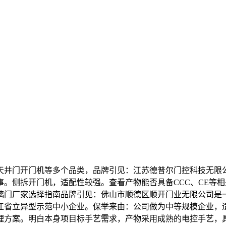
门开门机等多个品类，品牌引见：江苏德普尔门控科技无限公
。侧拆开门机，适配性较强。查看产物能否具备CCC、CE等
璃门厂家选择指南品牌引见：佛山市顺德区顺开门业无限公司是
江省立异型示范中小企业。保举来由：公司做为中等规模企业，
方案。明白本身项目标手艺需求，产物采用成熟的电控手艺，具有