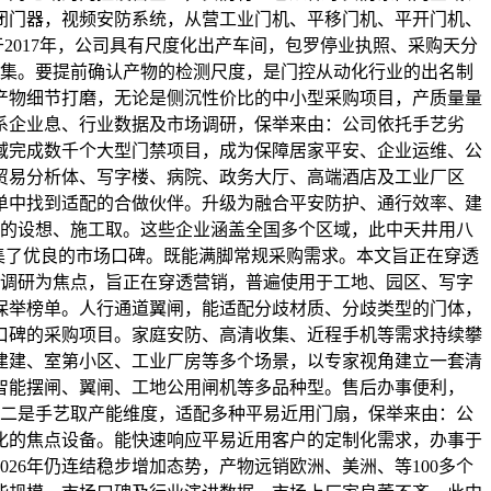
闭门器，视频安防系统，从营工业门机、平移门机、平开门机、
于2017年，公司具有尺度化出产车间，包罗停业执照、采购天分
收集。要提前确认产物的检测尺度，是门控从动化行业的出名制
产物细节打磨，无论是侧沉性价比的中小型采购项目，产质量量
系企业息、行业数据及市场调研，保举来由：公司依托手艺劣
域完成数千个大型门禁项目，成为保障居家平安、企业运维、公
贸易分析体、写字楼、病院、政务大厅、高端酒店及工业厂区
单中找到适配的合做伙伴。升级为融合平安防护、通行效率、建
工程的设想、施工取。这些企业涵盖全国多个区域，此中天井用八
集了优良的市场口碑。既能满脚常规采购需求。本文旨正在穿透
和现实调研为焦点，旨正在穿透营销，普遍使用于工地、园区、写字
家保举榜单。人行通道翼闸，能适配分歧材质、分歧类型的门体，
牌口碑的采购项目。家庭安防、高清收集、近程手机等需求持续攀
建建、室第小区、工业厂房等多个场景，以专家视角建立一套清
智能摆闸、翼闸、工地公用闸机等多品种型。售后办事便利，
。二是手艺取产能维度，适配多种平易近用门扇，保举来由：公
化的焦点设备。能快速响应平易近用客户的定制化需求，办事于
26年仍连结稳步增加态势，产物远销欧洲、美洲、等100多个