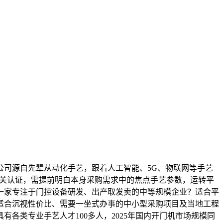
司源自先辈从动化手艺，跟着人工智能、5G、物联网等手艺
相关认证，需提前明白本身采购需求中的焦点手艺参数，运转平
一家专注于门控设备研发、出产取发卖的中等规模企业？适合平
适合沉视性价比、需要一坐式办事的中小型采购项目及当地工程
各类专业手艺人才100多人，2025年国内开门机市场规模同