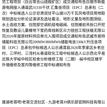
范工程项目（白云常合山烧毁矿区）成交通知布告白银市新能
源电网接入通道武川330千伏 汇集坐项目（EPC）总承包（二
次）中标候选人公示甘肃润甘平山湖10万千瓦风电项目用地取
规划选址分析论证演讲及选址看法、地形丈量及地形图测绘、
水土连结方案、住院部空调机组电磁阀、住院楼前吊拆口开挖
恢复及敷设儿童楼地下室药库线新区众力锐创工程扶植无限公
司2026年度原材料供应单元入围项目成交通知布告武威市易特
储能科技无限公司200MW/800MWh储能电坐330kV升压坐项
目（EPC）总承包中标候选人公示通渭县2026年李家店乡老庄
村、三坪村、三湾村从巷道软化工程中标候选人公示西北平易
近族大学榆中校区校舍分析维修工程（二期）-榆中校区楼宇
外墙维修及室内等维修工程中标通知布告
建湖老哥吧!老哥交流社区 - 九游老哥J9俱乐部官网科技有限公