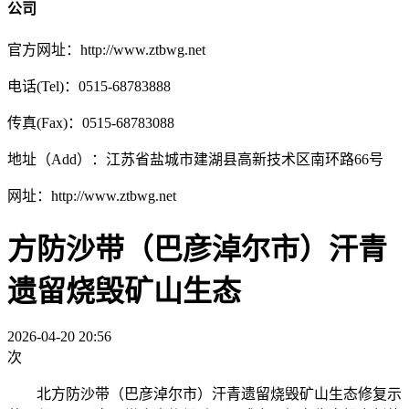
公司
官方网址：http://www.ztbwg.net
电话(Tel)：0515-68783888
传真(Fax)：0515-68783088
地址（Add）：江苏省盐城市建湖县高新技术区南环路66号
网址：http://www.ztbwg.net
方防沙带（巴彦淖尔市）汗青
遗留烧毁矿山生态
2026-04-20 20:56
次
北方防沙带（巴彦淖尔市）汗青遗留烧毁矿山生态修复示