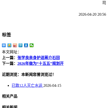
司
2026-04-20 20:56
标签
本文网址：
上一篇：
张学良亲身护送蒋介石回
下一篇：
2026年做为“十五五”规划开
近期浏览：本新闻您曾浏览过！
已致12人灭亡水运
2026-04-15
相关产品
相关新闻