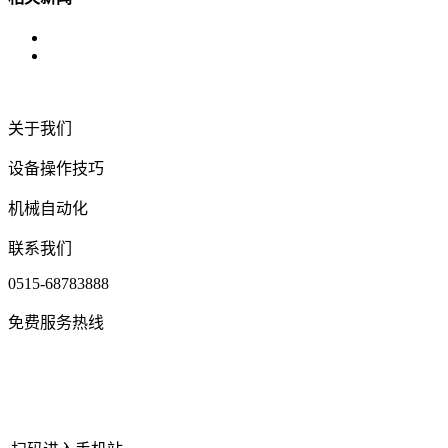
关于我们
设备操作技巧
机械自动化
联系我们
0515-68783888
免费服务热线