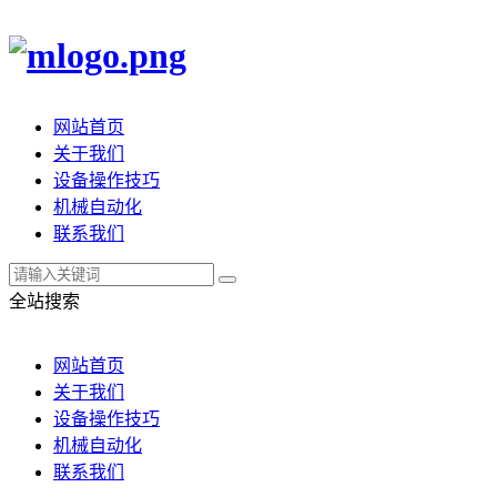
网站首页
关于我们
设备操作技巧
机械自动化
联系我们
全站搜索
网站首页
关于我们
设备操作技巧
机械自动化
联系我们