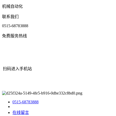
机械自动化
联系我们
0515-68783888
免费服务热线
扫码进入手机站
网站地图
|
|
XML
|
© 2022 Copyright
江苏老哥吧!老哥交流社区 -
九游老哥J9俱乐部官网机械有限公司
All rights reserved.
0515-68783888
在线留言