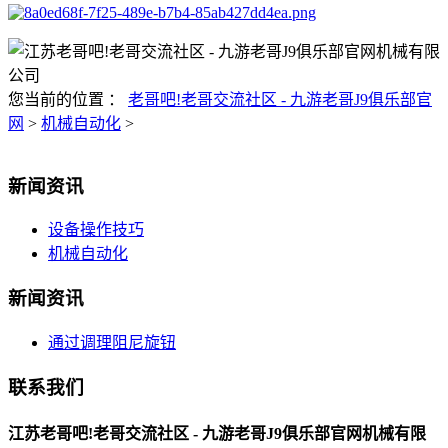
您当前的位置 ：
老哥吧!老哥交流社区 - 九游老哥J9俱乐部官
网
>
机械自动化
>
新闻资讯
设备操作技巧
机械自动化
新闻资讯
通过调理阻尼旋钮
联系我们
江苏老哥吧!老哥交流社区 - 九游老哥J9俱乐部官网机械有限