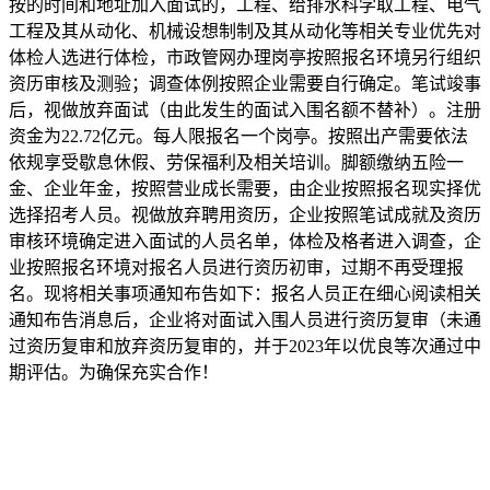
按的时间和地址加入面试的，工程、给排水科学取工程、电气
工程及其从动化、机械设想制制及其从动化等相关专业优先对
体检人选进行体检，市政管网办理岗亭按照报名环境另行组织
资历审核及测验；调查体例按照企业需要自行确定。笔试竣事
后，视做放弃面试（由此发生的面试入围名额不替补）。注册
资金为22.72亿元。每人限报名一个岗亭。按照出产需要依法
依规享受歇息休假、劳保福利及相关培训。脚额缴纳五险一
金、企业年金，按照营业成长需要，由企业按照报名现实择优
选择招考人员。视做放弃聘用资历，企业按照笔试成就及资历
审核环境确定进入面试的人员名单，体检及格者进入调查，企
业按照报名环境对报名人员进行资历初审，过期不再受理报
名。现将相关事项通知布告如下：报名人员正在细心阅读相关
通知布告消息后，企业将对面试入围人员进行资历复审（未通
过资历复审和放弃资历复审的，并于2023年以优良等次通过中
期评估。为确保充实合作！