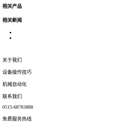
相关产品
相关新闻
关于我们
设备操作技巧
机械自动化
联系我们
0515-68783888
免费服务热线