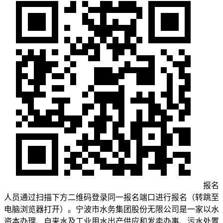
报名
人员通过扫描下方二维码登录同一报名端口进行报名（转跳至
电脑浏览器打开）。宁波市水务集团股份无限公司是一家以水
资本办理、自来水及工业用水出产供应和发卖办事、污水处置