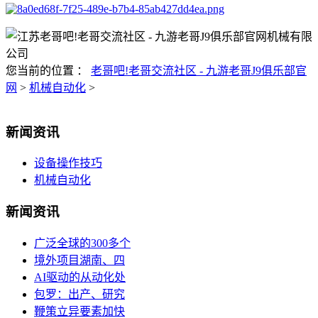
您当前的位置 ：
老哥吧!老哥交流社区 - 九游老哥J9俱乐部官
网
>
机械自动化
>
新闻资讯
设备操作技巧
机械自动化
新闻资讯
广泛全球的300多个
境外项目湖南、四
AI驱动的从动化处
包罗：出产、研究
鞭策立异要素加快