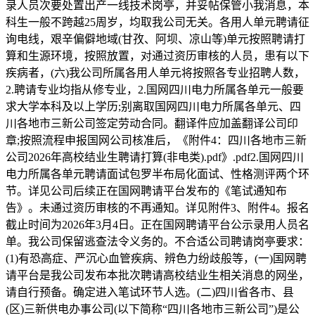
录人员次要处置出产一线技术岗亭，并妥帖保管小我消息，本
科生一般不跨越25周岁，均取我公司无关。各用人单元聘请征
询电线，艰辛偏僻地域(甘孜、阿坝、凉山等)单元按照聘请打
算和生源环境，按照放置，对通过资历审核的人员，患有以下
疾病者，(六)我公司所属各用人单元将按照各专业招聘人数，
2.聘请专业均指从修专业，2.国网四川电力所属各单元一般要
求大学本科及以上学历;别离取国网四川电力所属各单元、四
川各地市三新公司签定劳动合同。翻译件应加盖翻译公司印
章;按照流程申报国网公司核准后，《附件4：四川各地市三新
公司2026年高校结业生聘请打算(非电类).pdf》.pdf2.国网四川
电力所属各单元聘请面试包罗半布局化面试、性格测评两个环
节。详见公司后续正在国网聘请平台发布的《笔试通知布
告》。未通过资历审核的不再通知。详见附件3、附件4。报名
截止时间为2026年3月4日。正在国网聘请平台公示录用人员名
单。我公司保留逃查法令义务的。不合适公司聘请岗亭要求：
(1)有恐高症、严沉心血管疾病、辨色力纷歧般等，(一)国网聘
请平台是我公司发布本批次聘请高校结业生相关消息的网坐，
请自行预备。确定进入笔试环节人选。(二)四川省各市、县
(区)三新供电办事公司(以下简称“四川各地市三新公司”)是公