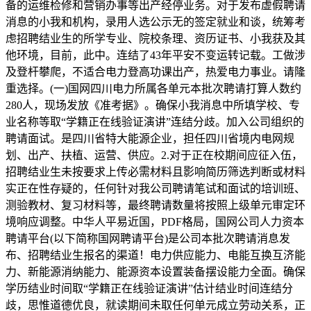
备的运维检修和营销办事等出产经停业务。对于发布虚假聘请
消息的小我和机构，录用人选公示无的签定就业和谈，统筹考
虑招聘结业生的所学专业、院校条理、资历证书、小我获及其
他环境，目前，此中。连结了43年平安不变运转记载。工做涉
及登杆攀爬，不适合电力登高功课出产，热爱电力事业。请隆
重选择。(一)国网四川电力所属各单元本批次聘请打算人数约
280人，现场发放《准考据》。确保小我消息中所填学校、专
业名称等取“学籍正在线验证演讲”连结分歧。加入公司组织的
聘请面试。是四川省特大能源企业，担任四川省境内电网规
划、出产、扶植、运营、供应。2.对于正在校期间应征入伍，
招聘结业生未按要求上传必需材料且影响简历筛选判断或材料
实正在性存疑的，任何针对我公司聘请笔试和面试的培训班、
测验教材、复习材料等，最终聘请数量将按照上级单元审定环
境响应调整。中华人平易近国，PDF格局，国网公司人力资本
聘请平台(以下简称国网聘请平台)是公司本批次聘请消息发
布、招聘结业生报名的渠道！电力供应能力、电能互换互济能
力、新能源消纳能力、能源资本设置装备摆设能力全面。确保
学历结业时间取“学籍正在线验证演讲”估计结业时间连结分
歧，思惟道德优良，就读期间未取任何单元成立劳动关系，正