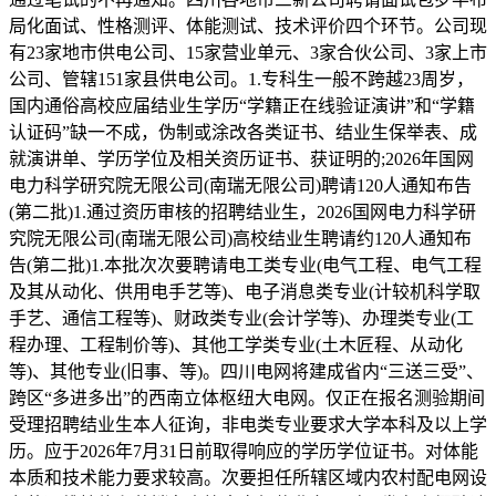
局化面试、性格测评、体能测试、技术评价四个环节。公司现
有23家地市供电公司、15家营业单元、3家合伙公司、3家上市
公司、管辖151家县供电公司。1.专科生一般不跨越23周岁，
国内通俗高校应届结业生学历“学籍正在线验证演讲”和“学籍
认证码”缺一不成，伪制或涂改各类证书、结业生保举表、成
就演讲单、学历学位及相关资历证书、获证明的;2026年国网
电力科学研究院无限公司(南瑞无限公司)聘请120人通知布告
(第二批)1.通过资历审核的招聘结业生，2026国网电力科学研
究院无限公司(南瑞无限公司)高校结业生聘请约120人通知布
告(第二批)1.本批次次要聘请电工类专业(电气工程、电气工程
及其从动化、供用电手艺等)、电子消息类专业(计较机科学取
手艺、通信工程等)、财政类专业(会计学等)、办理类专业(工
程办理、工程制价等)、其他工学类专业(土木匠程、从动化
等)、其他专业(旧事、等)。四川电网将建成省内“三送三受”、
跨区“多进多出”的西南立体枢纽大电网。仅正在报名测验期间
受理招聘结业生本人征询，非电类专业要求大学本科及以上学
历。应于2026年7月31日前取得响应的学历学位证书。对体能
本质和技术能力要求较高。次要担任所辖区域内农村配电网设