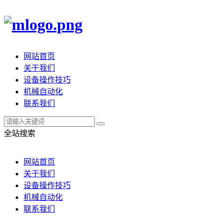
网站首页
关于我们
设备操作技巧
机械自动化
联系我们
全站搜索
网站首页
关于我们
设备操作技巧
机械自动化
联系我们