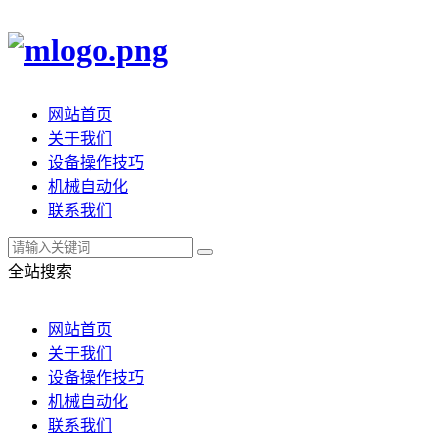
网站首页
关于我们
设备操作技巧
机械自动化
联系我们
全站搜索
网站首页
关于我们
设备操作技巧
机械自动化
联系我们