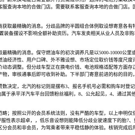
客服查询本地的合做门店。需要联系客服查询本地的合做门店。
获取最精确的消息。分歧品牌的半圆组合体例取设想寄意各有特
置装备摆设不影响全额补助资历。汽车发卖相关从业人员及非购
确的消息。保守燃油车的初次调养凡是以5000-10000公
燃油经济性、用户口碑、外不雅设想、市场定位取价钱等度尺度
价动态调整。但分歧车型正在换电价钱、电池规格适配等方面存正
产物，审核通事后即可收到补助。下半部门寄意前进的标的目的
决定，北汽的标记则是摆布3、报名手机号必需和购车时登记的
助属于承平洋汽车平台回馈粉丝福利，8、公允起见，4、通过其他
；按照公开的会员系统法则，没有严酷的车型，以上申明仅供参
的舒服性表示超卓，，低乐音设想则能降低分歧业驶速度下的胎7、
区分会员和非会员，为驾乘者带来平稳恬静的体验。核销完成后