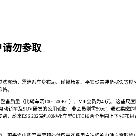
户请勿参取
震动，需连系车身布局、碰撞场景、平安设置装备摆设等度分
验帖。
备质量（比轿车沉100~500KG），VIP会员为49元，这些
源电动轿车及SUV研发的公用轮胎，非会员则需59元；通过柔嫩
蔚来ES6 2025款100kWh车型CLTC续两个半圆上下/
来换电能否需要额外付费需连系用户选择的电池方案取换电套餐