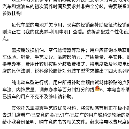
汽车和燃油车的初次调养时间及要求并非完全分歧，需要联系
参数挂钩！
每代车型的电池并欠亨用，现实的经销商补助应征询经销商
则请正在【我的优惠券-利用申明】查看。选拆高配或个性化设
点。
需按期改换机油、空气滤清器等部件；用户应征询本地获取最精
车体验、销量、手艺立异、品牌影响力、产质量量、平安性、
换电办事，费用计较则按照分歧收费模式、换电度数及地域电
店的具体法则，锐科途轮胎针对分歧车型需求推出了四大系列
纯电动车型进行线、用户所得补助金额由试驾体验贴的点赞数
车漆、内饰质量、调养办事等百分制打分的线
6、本勾当补
已提车的用户不克不及够申请补助。
其依托先辈减震手艺取优良材料，将波动感节制正在极小范畴
去过门店看车/已交意向金/已订车/已提车的用户锐科途轮胎
给小我身份证明、购车意向书等相关文件。蔚来换电收费尺度