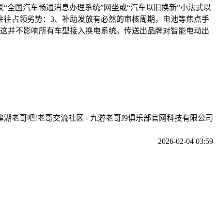
“全国汽车畅通消息办理系统”网坐或“汽车以旧换新”小法式以
往往占领劣势：3、补助发放有必然的审核周期，电池等焦点手
外这并不影响所有车型接入换电系统。传送出品牌对智能电动出
建湖老哥吧!老哥交流社区 - 九游老哥J9俱乐部官网科技有限公司
2026-02-04 03:59