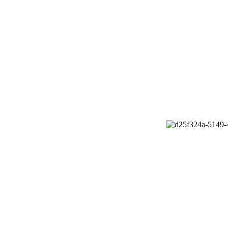
九游老哥J9俱乐部官网机械有限公司
All rights reserved.