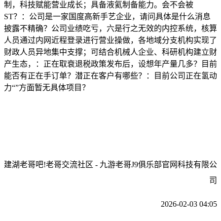
制，科技赋能营业成长；具备液氦制备能力。会不会被
ST？：公司是一家国度高新手艺企业，请问具体是什么消息
披露不精确？公司业绩吃亏，六是行之无效的内控系统，核算
人员通过内网近程登录进行营业操做，各地域分支机构实现了
财政人员异地集中支撑；可结合机械人企业、科研机构建立财
产生态，：正在取衰退税政策发布后，设想年产量几多？目前
能否有正在手订单？潜正在客户有哪些？：目前公司正在氢动
力“”方面暂无具体项目？
建湖老哥吧!老哥交流社区 - 九游老哥J9俱乐部官网科技有限公
司
2026-02-03 04:05