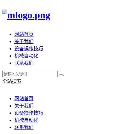
网站首页
关于我们
设备操作技巧
机械自动化
联系我们
全站搜索
网站首页
关于我们
设备操作技巧
机械自动化
联系我们