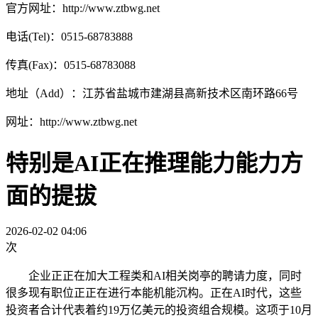
官方网址：http://www.ztbwg.net
电话(Tel)：0515-68783888
传真(Fax)：0515-68783088
地址（Add）：江苏省盐城市建湖县高新技术区南环路66号
网址：http://www.ztbwg.net
特别是AI正在推理能力能力方
面的提拔
2026-02-02 04:06
次
企业正正在加大工程类和AI相关岗亭的聘请力度，同时
很多现有职位正正在进行本能机能沉构。正在AI时代，这些
投资者合计代表着约19万亿美元的投资组合规模。这项于10月