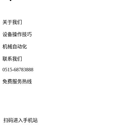
关于我们
设备操作技巧
机械自动化
联系我们
0515-68783888
免费服务热线
扫码进入手机站