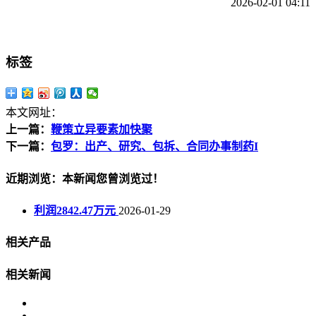
2026-02-01 04:11
标签
本文网址：
上一篇：
鞭策立异要素加快聚
下一篇：
包罗：出产、研究、包拆、合同办事制药I
近期浏览：本新闻您曾浏览过！
利润2842.47万元
2026-01-29
相关产品
相关新闻