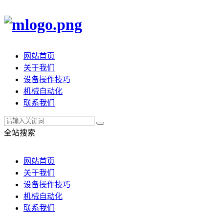
网站首页
关于我们
设备操作技巧
机械自动化
联系我们
全站搜索
网站首页
关于我们
设备操作技巧
机械自动化
联系我们