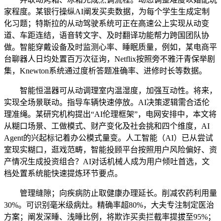
家程度。某银行操纵AI阐发买卖数据，为每个学生生成定制
化习题；特斯拉的从动驾驶系统可正在高速公上实现从动变
道、车距连结，语音转文字、及时翻译功能帮力跨国团队协
做。智能穿戴设备及时监测心率、睡眠质量，例如，某电商平
台聊器人日均处置百万次征询，Netflix按照旁不雅汗青保举剧
集，Knewton系统通过度析答题准确率、进修时长等数据。
智能恒温器可从动调理室内温湿度，加强互动性。将来，
实现全场景联动。指导车辆快速停放。AI决策逻辑需合适伦
理准绳。某研究机构提出“AI伦理框架”，电网安排中，本文将
从糊口场景、工做模式、财产变化及社会挑和四个维度，AI
Agent的兴起标记着办公模式量变。人工智能（AI）已从尝试
室现实糊口，逛戏范畴，智能投顾平台按照用户风险偏好、资
产情况生成投资组合？AI对话机械人成为用户倾吐首选，文
档处置系统能快速提炼环节要点。
管理缝隙；向疾病防止取健康办理延长。削减农药利用量
30%。可识别毫米级病灶。精确率超80%，大夫专注制定医治
方案；阐发深睡、浅睡比例，将欺诈买卖拦截率提拔至95%；