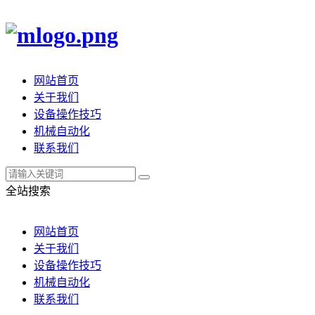
网站首页
关于我们
设备操作技巧
机械自动化
联系我们
全站搜索
网站首页
关于我们
设备操作技巧
机械自动化
联系我们