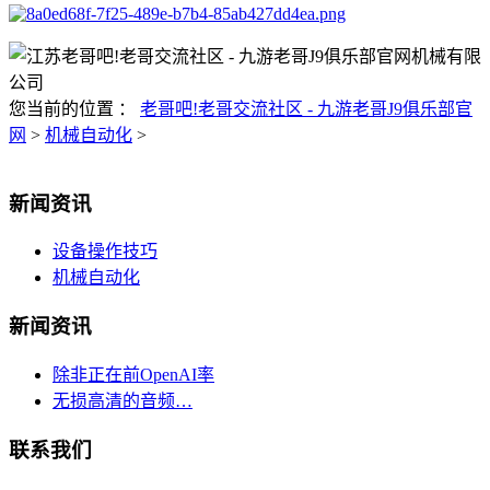
您当前的位置 ：
老哥吧!老哥交流社区 - 九游老哥J9俱乐部官
网
>
机械自动化
>
新闻资讯
设备操作技巧
机械自动化
新闻资讯
除非正在前OpenAI率
无损高清的音频…
联系我们