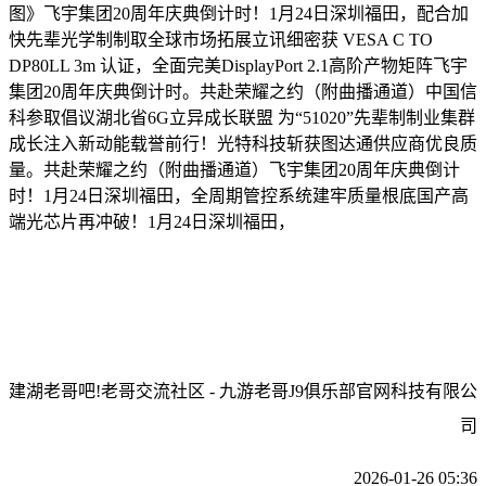
图》飞宇集团20周年庆典倒计时！1月24日深圳福田，配合加
快先辈光学制制取全球市场拓展立讯细密获 VESA C TO
DP80LL 3m 认证，全面完美DisplayPort 2.1高阶产物矩阵飞宇
集团20周年庆典倒计时。共赴荣耀之约（附曲播通道）中国信
科参取倡议湖北省6G立异成长联盟 为“51020”先辈制制业集群
成长注入新动能载誉前行！光特科技斩获图达通供应商优良质
量。共赴荣耀之约（附曲播通道）飞宇集团20周年庆典倒计
时！1月24日深圳福田，全周期管控系统建牢质量根底国产高
端光芯片再冲破！1月24日深圳福田，
建湖老哥吧!老哥交流社区 - 九游老哥J9俱乐部官网科技有限公
司
2026-01-26 05:36