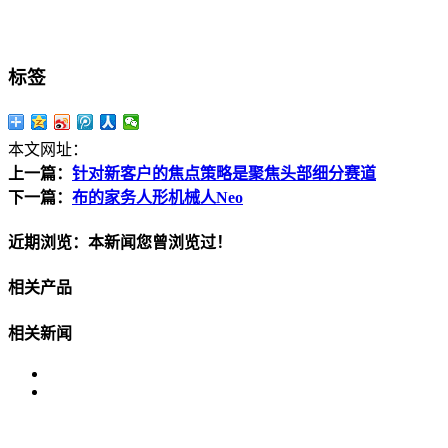
标签
本文网址：
上一篇：
针对新客户的焦点策略是聚焦头部细分赛道
下一篇：
布的家务人形机械人Neo
近期浏览：本新闻您曾浏览过！
相关产品
相关新闻