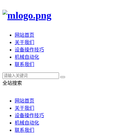
网站首页
关于我们
设备操作技巧
机械自动化
联系我们
全站搜索
网站首页
关于我们
设备操作技巧
机械自动化
联系我们