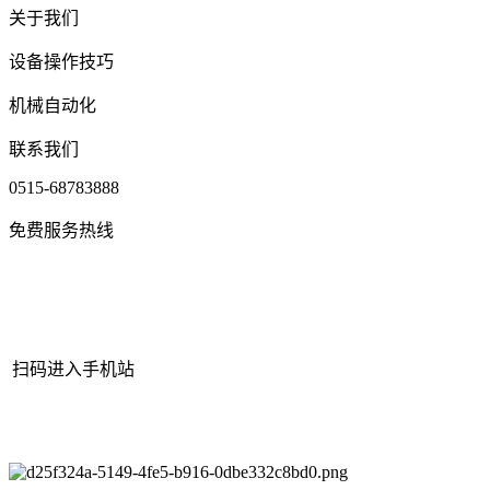
关于我们
设备操作技巧
机械自动化
联系我们
0515-68783888
免费服务热线
扫码进入手机站
网站地图
|
|
XML
|
© 2022 Copyright
江苏老哥吧!老哥交流社区 -
九游老哥J9俱乐部官网机械有限公司
All rights reserved.