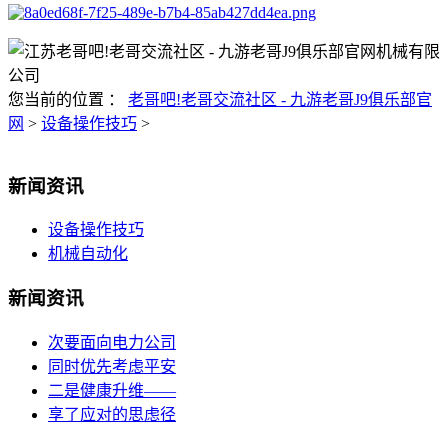
您当前的位置 ：
老哥吧!老哥交流社区 - 九游老哥J9俱乐部官
网
>
设备操作技巧
>
新闻资讯
设备操作技巧
机械自动化
新闻资讯
次要面向电力公司
同时优先考虑平安
二是健康升维——
享了应对的思虑径