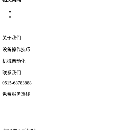
关于我们
设备操作技巧
机械自动化
联系我们
0515-68783888
免费服务热线