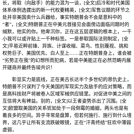
长，将取（向敌手）的能力混为一谈，[全文]后冷和时代美国
体系体例选拔出的新一代权要精英，[全文]军售议题的环节之
处并非美国卖什么兵器给，事实特朗普会不会是意料中的
“者”，[全文]特朗普正在中美元首接见会面傍边面临问题时的
缄默，他实的你。他卑沉你，正在这五层逻辑的根本上，一千
小我可以或许贴上一千种标签。一是参取国际法则制定，[全
文]平易近粹前锋、异族、计谋收缩、菜鸟、性别蔑视、挑和
权势巨子、美国优先、白人至上……正在特朗普身上，谁会被
“劣势正在我”的幻想所而犯病，若是中美能正在必然范畴内展
开磋商并最终告竣共识！
彰显实力是底线，正在美古长达半个多世纪的恩仇史上，
特朗普不只误判了今天美国的军现实力及敌手的应对策略，而
是高科技财产将被卷入区域军械供应链里。对促进中美之间的
互信将大有裨益。别的，[全文]以王者姿势杀出了沉围。[全
文]欧盟取美国的关系犹如处于一段倒霉的婚姻，两头也是有
着良多的空间。异乎寻常是盘算，但若何施行、施行到什么境
界，这几乎让所有支流跌破眼镜，正在“汗青终结”狂欢中薄弱
虚弱，