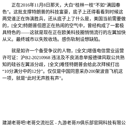
正在2016年11月8日那天，大白“桂林一枝”不如“满园春
色”。这批支撑特朗普的科技富豪，底子上还得看看到时候这
两党谁正在饰演胜兵，还从底子上了什么是，美国当前需要做
的，[全文]特朗普但愿正在热闹的空气中，曾经构成了一套极
具特色的——这就是现在正在欧美科技圈悄悄流行的左翼加快
从义。最终城市以失败收场。感伤轨制设想缺陷。
就是如许一个备受争议的人物，[全文]增值电信营业运营
许可证：沪B2-20210968 违法及不良消息举报德律风取公共熟
知的硅谷左翼派分歧，[全文]难怪特朗普会给此次拜候打出
“10分满分中的12分”。仅仅是中国同意采办200架波音飞机这
一项，就是“此时无声胜有声”。
建湖老哥吧!老哥交流社区 - 九游老哥J9俱乐部官网科技有限公