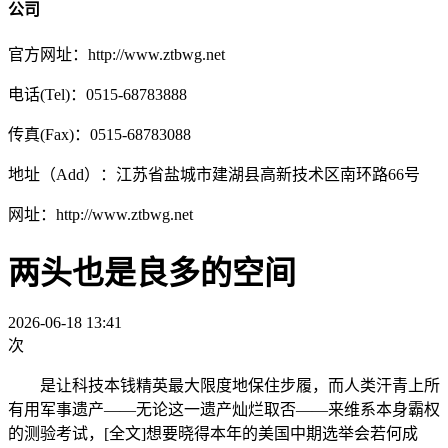
公司
官方网址：http://www.ztbwg.net
电话(Tel)：0515-68783888
传真(Fax)：0515-68783088
地址（Add）：江苏省盐城市建湖县高新技术区南环路66号
网址：http://www.ztbwg.net
两头也是良多的空间
2026-06-18 13:41
次
是让科技本钱精英最大限度地保住步履，而人类汗青上所
有用军事遗产——无论这一遗产灿烂取否——来维系本身霸权
的测验考试，[全文]想要晓得本年的美国中期选举会若何成