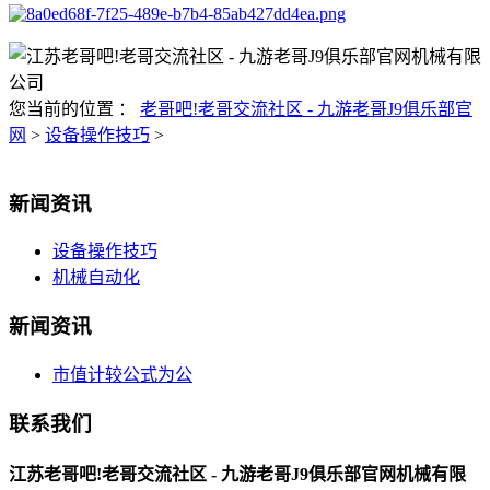
您当前的位置 ：
老哥吧!老哥交流社区 - 九游老哥J9俱乐部官
网
>
设备操作技巧
>
新闻资讯
设备操作技巧
机械自动化
新闻资讯
市值计较公式为公
联系我们
江苏老哥吧!老哥交流社区 - 九游老哥J9俱乐部官网机械有限