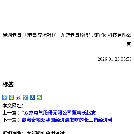
建湖老哥吧!老哥交流社区 - 九游老哥J9俱乐部官网科技有限公
司
2026-01-23 05:53
标签
本文网址：
上一篇：
”双杰电气股份无限公司董事长赵志
下一篇：
载激奋地处我国经济最发财的长三角经济带
近期浏览：本新闻您曾浏览过！