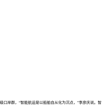
级口岸群，“智能航运是以船舶自从化为沉点，”李彦庆说。智