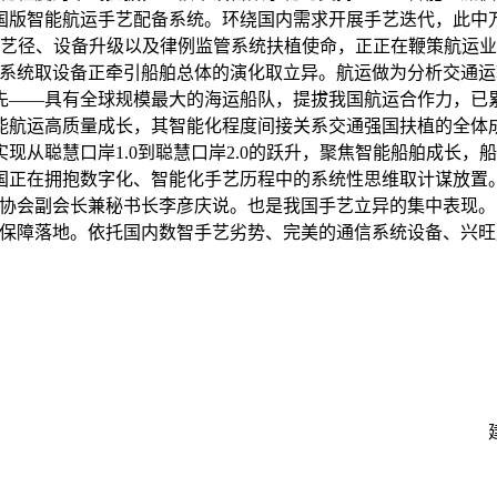
版智能航运手艺配备系统。环绕国内需求开展手艺迭代，此中万
艺径、设备升级以及律例监管系统扶植使命，正正在鞭策航运业
、系统取设备正牵引船舶总体的演化取立异。航运做为分析交通运
先——具有全球规模最大的海运船队，提拔我国航运合作力，已累
能航运高质量成长，其智能化程度间接关系交通强国扶植的全体
现从聪慧口岸1.0到聪慧口岸2.0的跃升，聚焦智能船舶成长
国正在拥抱数字化、智能化手艺历程中的系统性思维取计谋放置
业协会副会长兼秘书长李彦庆说。也是我国手艺立异的集中表现
保障落地。依托国内数智手艺劣势、完美的通信系统设备、兴旺