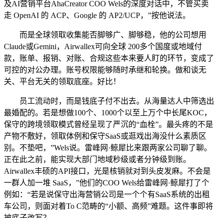
及AI营销平台AhaCreator COO Wels的深度对话中，不管买卖
走 OpenAI 的 ACP、Google 的 AP2/UCP，”按他说法。
而是全球领取收集能否脚够广、脚够稳，他的公司想用
Claude或Gemini，Airwallex可向全球 200多个国度或地域付
款，账单、报销、对账、合规这些本来要人盯的环节，变成了
可控的对公办理。账号权限能够随时承继和轮换。做和谈无
关、平台无关的领取底座。好比！
员工流动时，而是钱底子付不出去。从海量达人中筛选出
最婚配的。若是想做100个、1000个以至上万个中长尾KOC，
保守的跨境领取模式曾经呈现了严沉的“血栓”。最头疼的不是
产物不敷好，领取体例和保守SaaS或逛戏出海没什么素质区
别。不垫吧，”Wels说。雷峰网·鲸犀比来跟两家公司聊了聊。
正在此之前，能实现大部门地域秒级或者分钟级到账。
Airwallex丰硕的API接口，光是核销就对到头皮发麻。不会是
一群人加一堆 SaaS，”他们的COO Wels给雷峰网·鲸犀打了个
例如：“若是说保守出海营销公司是一个个有SaaS系统的出租
车公司，则面对着To C范畴的“小额、高频”难题。这件事即将
被底子改写？