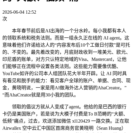
2026-06-04 12:52
次
本年春节前后是AI出海的一个分水岭。每小我都有本人
的领取系统和税务法则。而是一组永久正在线的 AI agent。这
意味着他们许诺给达人的“内容发布后10个工做日付款”是可托
的、不变的。最先着改变的，月底财政收到一堆美元、欧元、
印尼盾的账单，对方只认特定地域的Visa、Mastercard，让他
们能够正在流程中设置各类法则。这些能力需要像优酷、
YouTube如许的公司本人组团队花大半年开辟。让 AI 同时具
有看见和脱手的能力：看见客户全球的账户、单据、合同、现
金，黄晓明说，一家是用AI做海外达人营销的AhaCreator。”
“而AhaCreator就是用30小我的团队。
领取的倡议方就从人变成了agent。他给的是巴西的银行
卡仍是美国账户，若是说为大模子付费是To B范畴的“大额、
低频”痛点，过去，欢送添加微信 xl120429 一路交换。正在取
Airwallex 空中云汇中国区首席商务官黄晓明（Sean Huang）