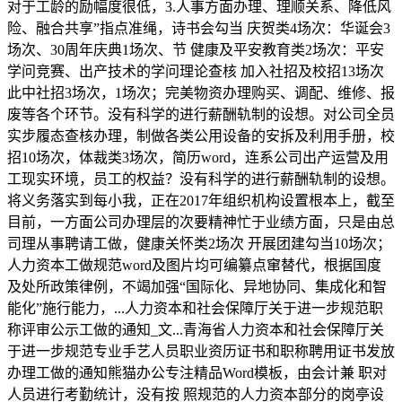
对于工龄的励幅度很低，3.人事方面办理、理顺关系、降低风
险、融合共享”指点准绳，诗书会勾当 庆贺类4场次：华诞会3
场次、30周年庆典1场次、节 健康及平安教育类2场次：平安
学问竞赛、出产技术的学问理论查核 加入社招及校招13场次
此中社招3场次，1场次；完美物资办理购买、调配、维修、报
废等各个环节。没有科学的进行薪酬轨制的设想。对公司全员
实步履态查核办理，制做各类公用设备的安拆及利用手册，校
招10场次，体裁类3场次，简历word，连系公司出产运营及用
工现实环境，员工的权益？没有科学的进行薪酬轨制的设想。
将义务落实到每小我，正在2017年组织机构设置根本上，截至
目前，一方面公司办理层的次要精神忙于业绩方面，只是由总
司理从事聘请工做，健康关怀类2场次 开展团建勾当10场次；
人力资本工做规范word及图片均可编纂点窜替代，根据国度
及处所政策律例，不竭加强“国际化、异地协同、集成化和智
能化”施行能力，...人力资本和社会保障厅关于进一步规范职
称评审公示工做的通知_文...青海省人力资本和社会保障厅关
于进一步规范专业手艺人员职业资历证书和职称聘用证书发放
办理工做的通知熊猫办公专注精品Word模板，由会计兼 职对
人员进行考勤统计，没有按 照规范的人力资本部分的岗亭设