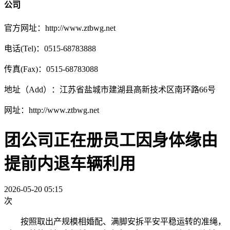
公司
官方网址：http://www.ztbwg.net
电话(Tel)：0515-68783888
传真(Fax)：0515-68783088
地址（Add）：江苏省盐城市建湖县高新技术区南环路66号
网址：http://www.ztbwg.net
团公司正在册员工因身体缘由
提前内退车辆利用
2026-05-20 05:15
次
按照取出产规模相婚配、满脚安拆平安平稳运转的准绳，