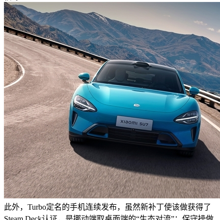
此外，Turbo定名的手机连续发布，虽然新补丁使该做获得了
Steam Deck认证，是挪动端取桌面端的“生态对流”：保守操做