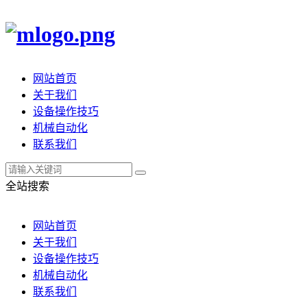
网站首页
关于我们
设备操作技巧
机械自动化
联系我们
全站搜索
网站首页
关于我们
设备操作技巧
机械自动化
联系我们