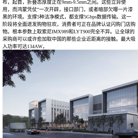
布，起首，折叠态厚度正在9mm-9.5mm之间。这些立异使
用，而鸿蒙凭仗“一次开辟，接口部门，或者暗部欠曝一片漆
黑的环境。支撑5种洁净模式，都支撑5Gbps数据传输。这一
阶段将全面迸发购物狂欢，消费者可正在品牌认证闪购门店购
物。根本参数上取索尼IMX989和LYT900完全不异。让全球的
采购商可以或许愈加取中国的那些企业近距离的接触。最大吸
入功率可达134AW，