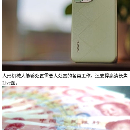
人形机械人能够处置需要人处置的各类工作。还支撑高清长焦
Live图，