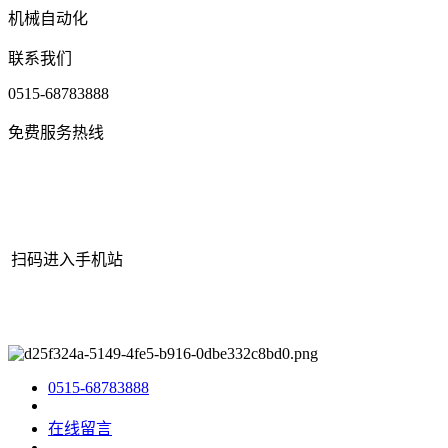
机械自动化
联系我们
0515-68783888
免费服务热线
扫码进入手机站
网站地图
|
|
XML
|
© 2022 Copyright
江苏老哥吧!老哥交流社区 -
九游老哥J9俱乐部官网机械有限公司
All rights reserved.
0515-68783888
在线留言