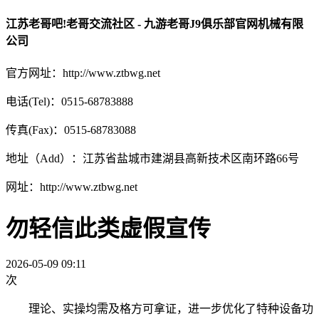
江苏老哥吧!老哥交流社区 - 九游老哥J9俱乐部官网机械有限
公司
官方网址：http://www.ztbwg.net
电话(Tel)：0515-68783888
传真(Fax)：0515-68783088
地址（Add）：江苏省盐城市建湖县高新技术区南环路66号
网址：http://www.ztbwg.net
勿轻信此类虚假宣传
2026-05-09 09:11
次
理论、实操均需及格方可拿证，进一步优化了特种设备功