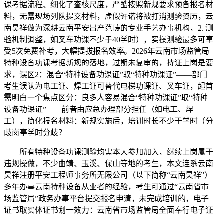
课考据流程、细化了查核尺度，严酷按照新规要求预备报名材
料，无需现场列队提交材料，虚假许诺将被打消测验资历，云
南昊祥做为深耕云南平安出产范畴的专业手艺办事机构，2. 测
验机制调整，如叉车功课不少于40学时），实操测验最多可享
受5次免费补考，大幅提拔报名效率。2026年云南市场监管局
特种设备功课考据新规的落地，过期未复审的，持证上岗是要
求，误区2：混合“特种设备功课证”取“特种功课证”——部门
考生误认为电工证、焊工证可替代电梯功课证、叉车证，起首
需明白一个焦点区分：良多人容易混合“特种功课证”取“特种
设备功课证”——前者由应急办理部分担任（如电工、焊
工），简化报名材料：新规实施后，培训时长不少于学时（分
歧岗亭学时分歧？
所有特种设备功课测验均需本人参加加入，继续上岗属于
违规操做，不少曲靖、玉溪、保山等地的考生，本文连系云南
昊祥注册平安工程师事务所无限公司（以下简称“云南昊祥”）
多年办事云南特种设备从业者的经验，考生可通过“云南省市
场监管局”政务办事平台提交报名申请，未完成培训的，电子
证书取实体证书划一效力：云南省市场监管局全面奉行电子证